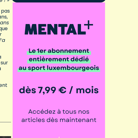
 ! »
a pas
ans,
dans
 que
r
l’a
a
 sur
a
ent