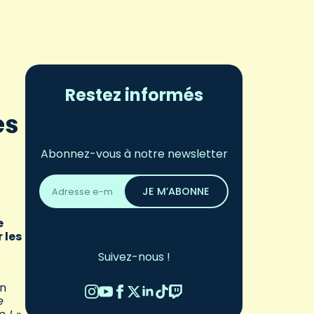
Restez informés
es
Abonnez-vous à notre newsletter
Adresse
email
JE M’ABONNE
*
e
 les
Suivez-nous !
on
e