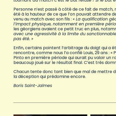
tournant du match c’est le but refusé ! Si le but
Personne n’est passé à côté de ce fait de match, m
été à la hauteur de ce que l’on pouvait attendre 
venu au match avec son fils :
« La qualification g
l’impact physique, notamment en première pério
les géorgiens avaient ce petit truc en plus, notam
avec une agressivité à la limite du sanctionnabl
pas été. »
Enfin, certains pointent l’arbitrage du doigt qui a ét
rencontre, comme nous l’a confié Louis, 29 ans : « Po
Pinto en première période qui aurait pu valoir un r
beaucoup joué sur le résultat final. C’est très do
Chacun tente donc tant bien que mal de mettre de
la déception qui prédomine encore.
Boris Saint-Jalmes