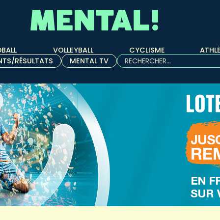
BALL
VOLLEYBALL
CYCLISME
ATHL
Rechercher :
NTS/RÉSULTATS
MENTAL TV
Quand les résultats de l'aut