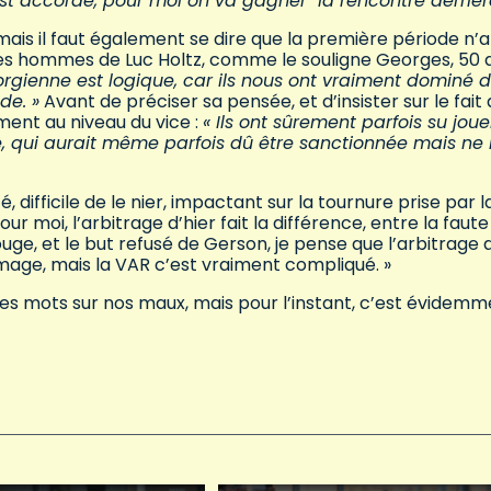
 est accordé, pour moi on va gagner la rencontre derrière
ais il faut également se dire que la première période n’
des hommes de Luc Holtz, comme le souligne Georges, 50 
éorgienne est logique, car ils nous ont vraiment dominé 
de. »
Avant de préciser sa pensée, et d’insister sur le fait
ment au niveau du vice :
« Ils ont sûrement parfois su joue
e, qui aurait même parfois dû être sanctionnée mais ne 
é, difficile de le nier, impactant sur la tournure prise par l
ur moi, l’arbitrage d’hier fait la différence, entre la faute
ouge, et le but refusé de Gerson, je pense que l’arbitrage 
mmage, mais la VAR c’est vraiment compliqué. »
s mots sur nos maux, mais pour l’instant, c’est évidemm