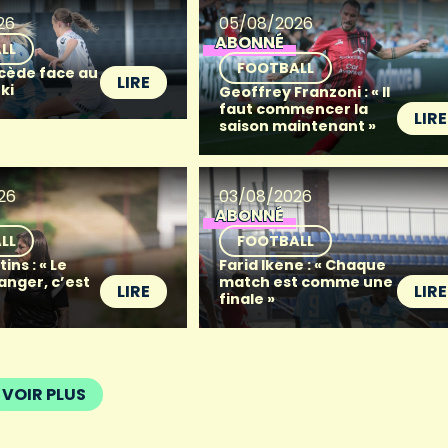
26
05/08/2026
ABONNÉ
LL
FOOTBALL
 cède face au
LIRE
ki
Geoffrey Franzoni : « Il
faut commencer la
LIRE
saison maintenant »
26
03/08/2026
ABONNÉ
LL
FOOTBALL
ins : « Le
Farid Ikene : « Chaque
anger, c’est
match est comme une
LIRE
LIRE
finale »
VOIR PLUS