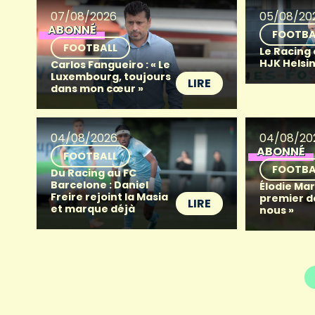
07/08/2026
05/08/20
ABONNÉ
FOOTBA
FOOTBALL
Le Racing
HJK Helsin
Carlos Fangueiro : « Le
Luxembourg, toujours
LIRE
dans mon cœur »
04/08/2026
04/08/20
ABONNÉ
FOOTBALL
FOOTBA
Du Racing au FC
Barcelone : Daniel
Élodie Mart
Freire rejoint la Masia
premier d
LIRE
et marque déjà
nous »