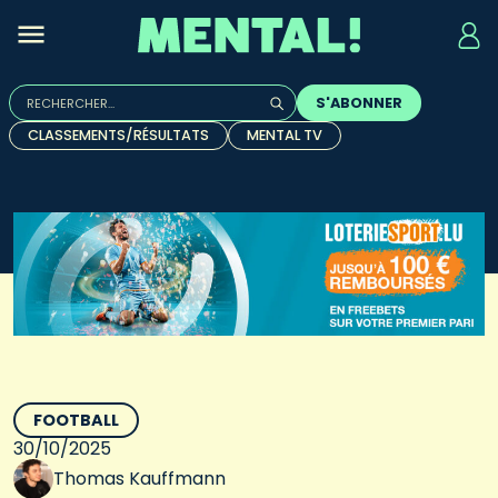
Rechercher :
S'ABONNER
Quand les résultats de l'auto-complétion sont disponibles, u
CLASSEMENTS/RÉSULTATS
MENTAL TV
FOOTBALL
30/10/2025
Thomas Kauffmann