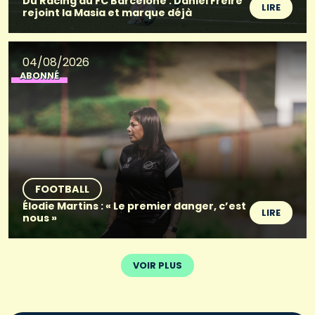
Du Racing au FC Barcelone : Daniel Freire
LIRE
rejoint la Masia et marque déjà
04/08/2026
ABONNÉ
FOOTBALL
Élodie Martins : « Le premier danger, c’est
LIRE
nous »
VOIR PLUS