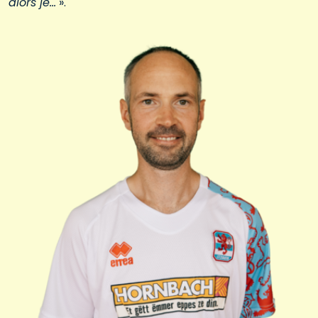
alors je…
».