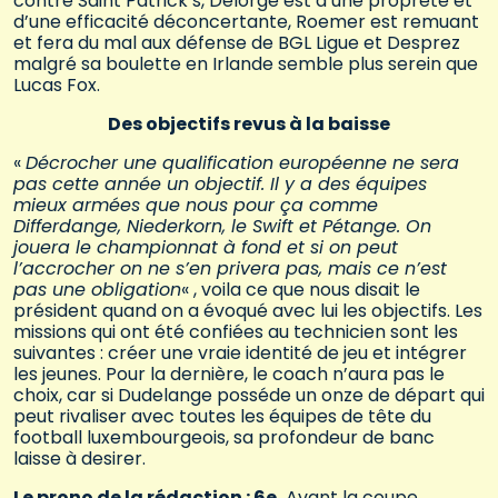
contre Saint Patrick’s, Delorge est d’une propreté et
d’une efficacité déconcertante, Roemer est remuant
et fera du mal aux défense de BGL Ligue et Desprez
malgré sa boulette en Irlande semble plus serein que
Lucas Fox.
Des objectifs revus à la baisse
«
Décrocher une qualification européenne ne sera
pas cette année un objectif. Il y a des équipes
mieux armées que nous pour ça comme
Differdange, Niederkorn, le Swift et Pétange. On
jouera le championnat à fond et si on peut
l’accrocher on ne s’en privera pas, mais ce n’est
pas une obligation
« , voila ce que nous disait le
président quand on a évoqué avec lui les objectifs. Les
missions qui ont été confiées au technicien sont les
suivantes : créer une vraie identité de jeu et intégrer
les jeunes. Pour la dernière, le coach n’aura pas le
choix, car si Dudelange posséde un onze de départ qui
peut rivaliser avec toutes les équipes de tête du
football luxembourgeois, sa profondeur de banc
laisse à desirer.
Le prono de la rédaction : 6e.
Avant la coupe