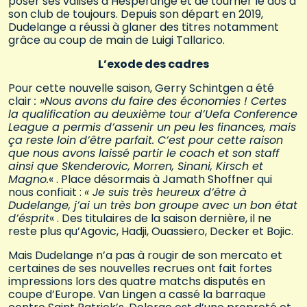
poser ses valises à Hesperange et de tourner le dos à
son club de toujours. Depuis son départ en 2019,
Dudelange a réussi à glaner des titres notamment
grâce au coup de main de Luigi Tallarico.
L’exode des cadres
Pour cette nouvelle saison, Gerry Schintgen a été
clair
: »Nous avons du faire des économies ! Certes
la qualification au deuxième tour d’Uefa Conference
League a permis d’assenir un peu les finances, mais
ça reste loin d’être parfait. C’est pour cette raison
que nous avons laissé partir le coach et son staff
ainsi que Skenderovic, Morren, Sinani, Kirsch et
Magno.
« . Place désormais à Jamath Shoffner qui
nous confiait :
« Je suis très heureux d’être à
Dudelange, j’ai un très bon groupe avec un bon état
d’ésprit
« . Des titulaires de la saison dernière, il ne
reste plus qu’Agovic, Hadji, Ouassiero, Decker et Bojic.
Mais Dudelange n’a pas à rougir de son mercato et
certaines de ses nouvelles recrues ont fait fortes
impressions lors des quatre matchs disputés en
coupe d’Europe. Van Lingen a cassé la barraque