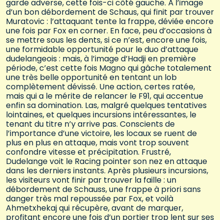
garde adverse, cette fois-ci côté gauche. À l’image
d’un bon débordement de Schaus, qui finit par trouver
Muratovic : l’attaquant tente la frappe, déviée encore
une fois par Fox en corner. En face, peu d’occasions à
se mettre sous les dents, si ce n’est, encore une fois,
une formidable opportunité pour le duo d’attaque
dudelangeois : mais, à l’image d’Hadji en première
période, c’est cette fois Magno qui gâche totalement
une très belle opportunité en tentant un lob
complètement dévissé. Une action, certes ratée,
mais qui a le mérite de relancer le F91, qui accentue
enfin sa domination. Las, malgré quelques tentatives
lointaines, et quelques incursions intéressantes, le
tenant du titre n’y arrive pas. Conscients de
l’importance d’une victoire, les locaux se ruent de
plus en plus en attaque, mais vont trop souvent
confondre vitesse et précipitation. Frustré,
Dudelange voit le Racing pointer son nez en attaque
dans les derniers instants. Après plusieurs incursions,
les visiteurs vont finir par trouver la faille : un
débordement de Schauss, une frappe à priori sans
danger très mal repoussée par Fox, et voilà
Ahmetxhekaj qui récupère, avant de marquer,
profitant encore une fois d’un portier trop lent sur ses