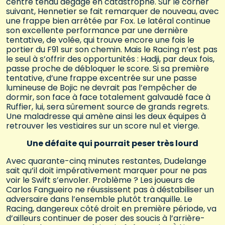
centre tendu dégagé en catastrophe. Sur le corner
suivant, Hennetier se fait remarquer de nouveau, avec
une frappe bien arrêtée par Fox. Le latéral continue
son excellente performance par une dernière
tentative, de volée, qui trouve encore une fois le
portier du F91 sur son chemin. Mais le Racing n’est pas
le seul à s’offrir des opportunités : Hadji, par deux fois,
passe proche de débloquer le score. Si sa première
tentative, d’une frappe excentrée sur une passe
lumineuse de Bojic ne devrait pas l’empêcher de
dormir, son face à face totalement galvaudé face à
Ruffier, lui, sera sûrement source de grands regrets.
Une maladresse qui amène ainsi les deux équipes à
retrouver les vestiaires sur un score nul et vierge.
Une défaite qui pourrait peser très lourd
Avec quarante-cinq minutes restantes, Dudelange
sait qu’il doit impérativement marquer pour ne pas
voir le Swift s’envoler. Problème ? Les joueurs de
Carlos Fangueiro ne réussissent pas à déstabiliser un
adversaire dans l’ensemble plutôt tranquille. Le
Racing, dangereux côté droit en première période, va
d’ailleurs continuer de poser des soucis à l’arrière-