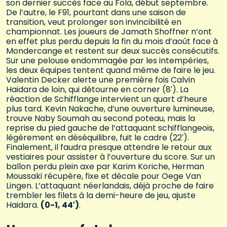
son dernier succès face au Fola, début septembre.
De l’autre, le F91, pourtant dans une saison de
transition, veut prolonger son invincibilité en
championnat. Les joueurs de Jamath Shoffner n’ont
en effet plus perdu depuis la fin du mois d’août face à
Mondercange et restent sur deux succès consécutifs.
Sur une pelouse endommagée par les intempéries,
les deux équipes tentent quand même de faire le jeu.
Valentin Decker alerte une première fois Calvin
Haidara de loin, qui détourne en corner (8′). La
réaction de Schifflange intervient un quart d’heure
plus tard. Kevin Nakache, d’une ouverture lumineuse,
trouve Naby Soumah au second poteau, mais la
reprise du pied gauche de l’attaquant schifflangeois,
légèrement en déséquilibre, fuit le cadre (22′).
Finalement, il faudra presque attendre le retour aux
vestiaires pour assister à l’ouverture du score. Sur un
ballon perdu plein axe par Karim Koriche, Herman
Moussaki récupère, fixe et décale pour Oege Van
Lingen. L’attaquant néerlandais, déjà proche de faire
trembler les filets à la demi-heure de jeu, ajuste
Haidara.
(0-1, 44′)
.