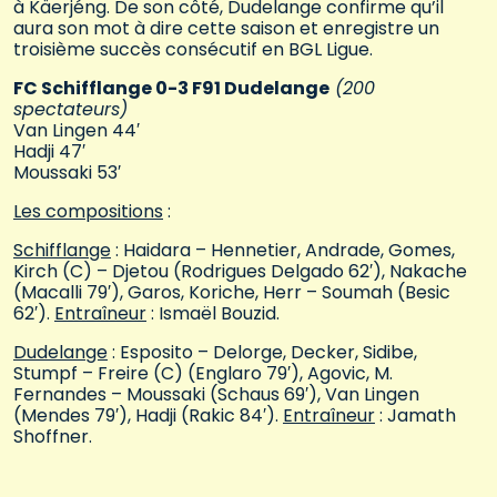
à Käerjéng. De son côté, Dudelange confirme qu’il
aura son mot à dire cette saison et enregistre un
troisième succès consécutif en BGL Ligue.
FC Schifflange 0-3 F91 Dudelange
(200
spectateurs)
Van Lingen 44′
Hadji 47′
Moussaki 53′
Les compositions
:
Schifflange
: Haidara – Hennetier, Andrade, Gomes,
Kirch (C) – Djetou (Rodrigues Delgado 62′), Nakache
(Macalli 79′), Garos, Koriche, Herr – Soumah (Besic
62′).
Entraîneur
: Ismaël Bouzid.
Dudelange
: Esposito – Delorge, Decker, Sidibe,
Stumpf – Freire (C) (Englaro 79′), Agovic, M.
Fernandes – Moussaki (Schaus 69′), Van Lingen
(Mendes 79′), Hadji (Rakic 84′).
Entraîneur
: Jamath
Shoffner.