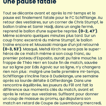
Une pause fatale
Tout se décante avant et après la mi-temps et la
pause est finalement fatale pour le FC Schifflange. Au
retour des vestiaires, sur un corner de Chris Stumpf, le
ballon traîne et Samir Hadji, dans un angle fermé,
reprend le ballon d’une superbe reprise.
(0-2, 47′)
.
Même scénario quelques minutes plus tard. Sur un
coup franc excentré du même Stumpf, le ballon
traîne encore et Moussaki marque d’un joli retourné
(0-3, 53′)
. Masqué, Mehdi Kirch ne sera pas le super-
héros de ce match même si son coup franc, au
premier poteau d’Esposito, aurait pu faire mouche. La
frappe de Théo Herr en toute fin de match, sauvée
sur sa ligne par Edis Agovic sur sa ligne, n’y changera
rien non plus : malgré une belle première mi-temps,
Schifflange s’incline face à Dudelange, une semaine
après sa lourde défaite à Differdange. Dans une
rencontre équilibrée, les joueurs du F91 ont fait la
différence aux moments clés du match, avant et
après le retour aux vestiaires. Suffisant pour donner
un coup de massue au promu, qui disputera son
match en retard de Coupe de Luxembourg mercredi,