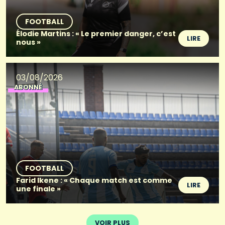
FOOTBALL
Élodie Martins : « Le premier danger, c’est
LIRE
nous »
03/08/2026
ABONNÉ
FOOTBALL
Farid Ikene : « Chaque match est comme
LIRE
une finale »
VOIR PLUS