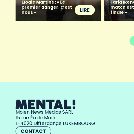
Élodie Martins : « Le
Farid Iken
premier danger, c’est
match es
LIRE
nous »
finale »
Moien News Médias SARL
15 rue Émile Mark
L-4620 Differdange LUXEMBOURG
CONTACT