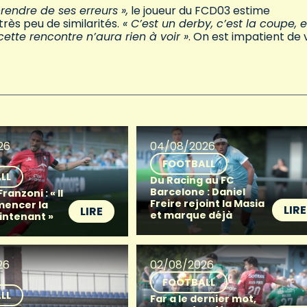
rendre de ses erreurs »,
le joueur du FCD03 estime
rès peu de similarités.
« C’est un derby, c’est la coupe, e
ette rencontre n’aura rien à voir »
. On est impatient de 
26
04/08/2026
FOOTBALL
LL
Du Racing au FC
Barcelone : Daniel
anzoni : « Il
Freire rejoint la Masia
mencer la
LIRE
LIRE
et marque déjà
intenant »
26
02/08/2026
FOOTBALL
LL
Far a le dernier mot,