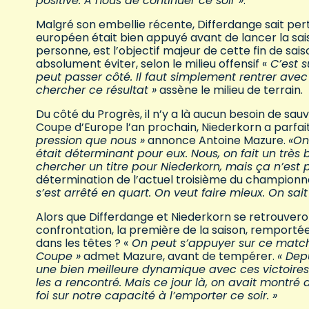
positive. A nous de continuer ce soir »
.
Malgré son embellie récente, Differdange sait per
européen était bien appuyé avant de lancer la sais
personne, est l’objectif majeur de cette fin de sais
absolument éviter, selon le milieu offensif «
C’est s
peut passer côté. Il faut simplement rentrer avec
chercher ce résultat »
assène le milieu de terrain.
Du côté du Progrès, il n’y a là aucun besoin de sau
Coupe d’Europe l’an prochain, Niederkorn a parfait
pression que nous »
annonce Antoine Mazure.
«On
était déterminant pour eux. Nous, on fait un très
chercher un titre pour Niederkorn, mais ça n’est p
détermination de l’actuel troisième du championnat
s’est arrêté en quart. On veut faire mieux. On sai
Alors que Differdange et Niederkorn se retrouvero
confrontation, la première de la saison, remporté
dans les têtes ? «
On peut s’appuyer sur ce match, 
Coupe »
admet Mazure, avant de tempérer.
« Dep
une bien meilleure dynamique avec ces victoires d
les a rencontré. Mais ce jour là, on avait montré
foi sur notre capacité à l’emporter ce soir. »