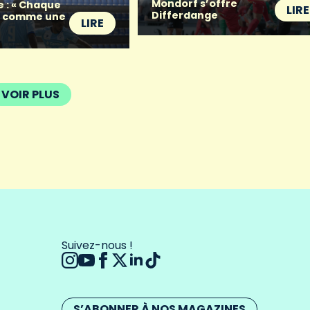
Mondorf s’offre
e : « Chaque
LIRE
Differdange
t comme une
LIRE
VOIR PLUS
Suivez-nous !
S’ABONNER À NOS MAGAZINES