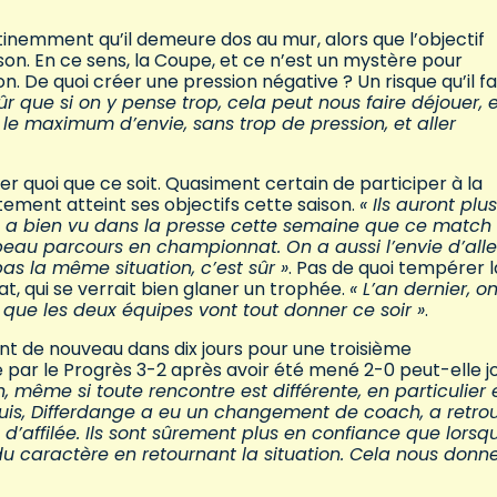
tinemment qu’il demeure dos au mur, alors que l’objectif
on. En ce sens, la Coupe, et ce n’est un mystère pour
on. De quoi créer une pression négative ? Un risque qu’il f
ûr que si on y pense trop, cela peut nous faire déjouer, 
 le maximum d’envie, sans trop de pression, et aller
ver quoi que ce soit. Quasiment certain de participer à la
ement atteint ses objectifs cette saison.
« Ils auront plu
 a bien vu dans la presse cette semaine que ce match
 beau parcours en championnat. On a aussi l’envie d’alle
as la même situation, c’est sûr »
. Pas de quoi tempérer l
, qui se verrait bien glaner un trophée.
« L’an dernier, o
t que les deux équipes vont tout donner ce soir »
.
nt de nouveau dans dix jours pour une troisième
e par le Progrès 3-2 après avoir été mené 2-0 peut-elle j
même si toute rencontre est différente, en particulier 
uis, Differdange a eu un changement de coach, a retro
’affilée. Ils sont sûrement plus en confiance que lorsq
 du caractère en retournant la situation. Cela nous donne