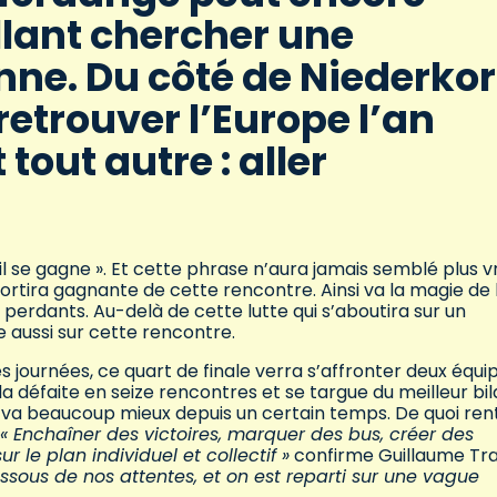
llant chercher une
nne. Du côté de Niederkor
etrouver l’Europe l’an
 tout autre : aller
il se gagne ». Et cette phrase n’aura jamais semblé plus v
 sortira gagnante de cette rencontre. Ainsi va la magie de 
perdants. Au-delà de cette lutte qui s’aboutira sur un
e aussi sur cette rencontre.
es journées, ce quart de finale verra s’affronter deux équi
la défaite en seize rencontres et se targue du meilleur bi
i, va beaucoup mieux depuis un certain temps. De quoi ren
« Enchaîner des victoires, marquer des bus, créer des
le plan individuel et collectif »
confirme Guillaume Tra
ssous de nos attentes, et on est reparti sur une vague