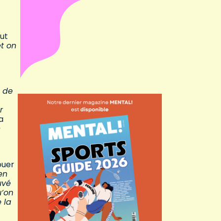
aut
et on
s de
r
a
n
ouer
en
uvé
u’on
 la