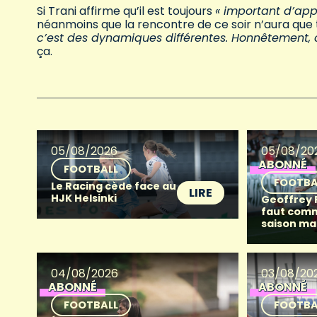
Si Trani affirme qu’il est toujours
« important d’app
néanmoins que la rencontre de ce soir n’aura que t
c’est des dynamiques différentes. Honnêtement, c
ça.
05/08/2026
05/08/20
ABONNÉ
FOOTBALL
FOOTBA
Le Racing cède face au
LIRE
HJK Helsinki
Geoffrey Fr
faut com
saison ma
04/08/2026
03/08/20
ABONNÉ
ABONNÉ
FOOTBALL
FOOTBA