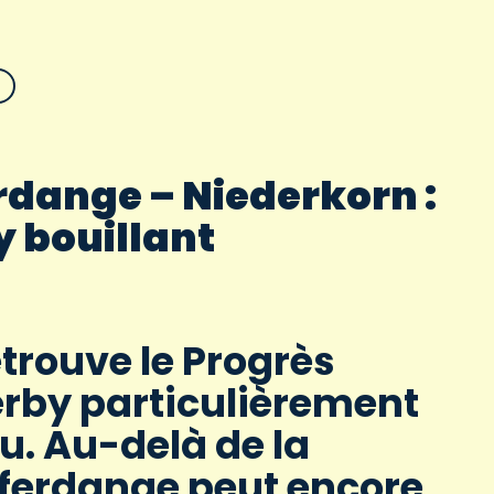
rdange – Niederkorn :
 bouillant
etrouve le Progrès
erby particulièrement
u. Au-delà de la
fferdange peut encore