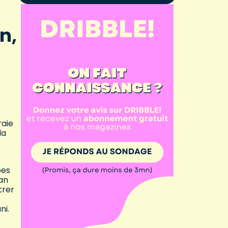
n,
raie
la
pes
lan
trer
ni.