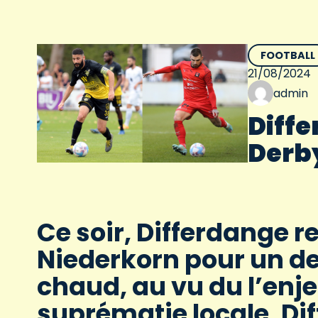
FOOTBALL
21/08/2024
admin
Diffe
Derby
Ce soir, Differdange r
Niederkorn pour un d
chaud, au vu du l’enje
suprématie locale, Di