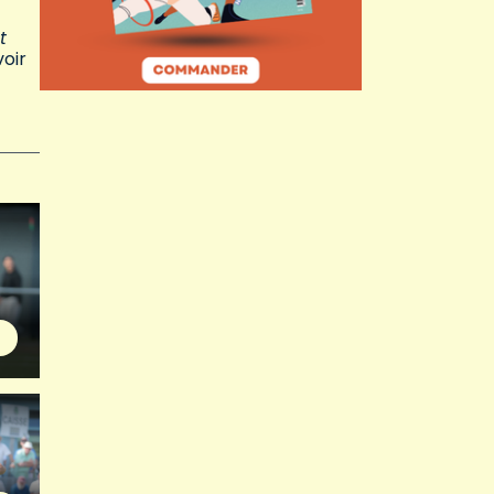
t
voir