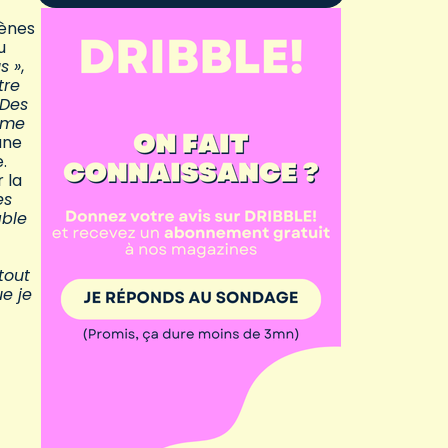
rènes
u
s »
,
tre
 Des
omme
une
.
r la
es
able
tout
e je