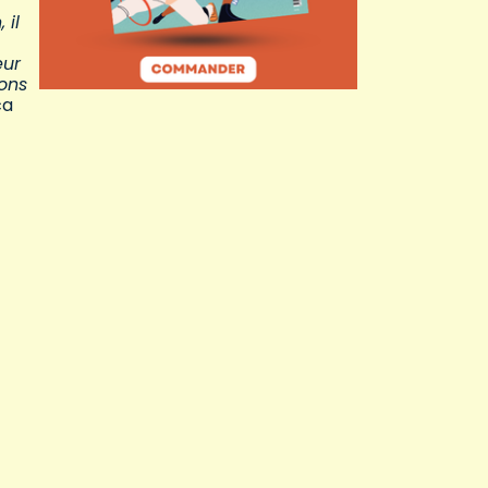
 il
eur
rons
ca