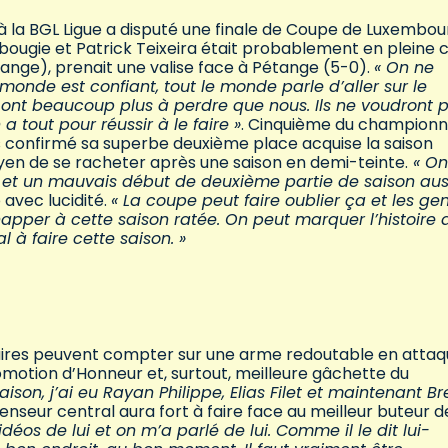
re à la BGL Ligue a disputé une finale de Coupe de Luxembou
bougie et Patrick Teixeira était probablement en pleine c
ange), prenait une valise face à Pétange (5-0).
« On ne
monde est confiant, tout le monde parle d’aller sur le
ls ont beaucoup plus à perdre que nous. Ils ne voudront 
 tout pour réussir à le faire »
. Cinquième du championn
as confirmé sa superbe deuxième place acquise la saison
n de se racheter après une saison en demi-teinte.
« On
n et un mauvais début de deuxième partie de saison auss
 avec lucidité.
« La coupe peut faire oublier ça et les ge
happer à cette saison ratée. On peut marquer l’histoire 
 à faire cette saison. »
enaires peuvent compter sur une arme redoutable en attaq
omotion d’Honneur et, surtout, meilleure gâchette du
aison, j’ai eu Rayan Philippe, Elias Filet et maintenant Br
fenseur central aura fort à faire face au meilleur buteur d
idéos de lui et on m’a parlé de lui. Comme il le dit lui-