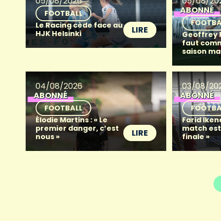
05/08/2026
05/08/20
ABONNÉ
FOOTBALL
FOOTBA
Le Racing cède face au
LIRE
HJK Helsinki
Geoffrey Fr
faut com
saison ma
04/08/2026
03/08/20
ABONNÉ
ABONNÉ
FOOTBALL
FOOTBA
Élodie Martins : « Le
Farid Iken
premier danger, c’est
match es
LIRE
nous »
finale »