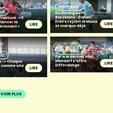
26
04/08/2026
FOOTBALL
LL
Du Racing au FC
Barcelone : Daniel
anzoni : « Il
Freire rejoint la Masia
mencer la
LIRE
LIRE
et marque déjà
intenant »
26
02/08/2026
FOOTBALL
LL
Far a le dernier mot,
Mondorf s’offre
e : « Chaque
LIRE
Differdange
t comme une
LIRE
VOIR PLUS