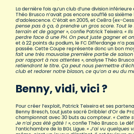
La dernière fois qu’un club d’une division inférieu
Théo Brusco n’avait pas encore soufflé sa sixième 
d’adolescence. C’était en 2005, et CeBra (ex-Cess
pense pas à ça, à prendre un gros score. Tout le 
terrain et de gagner »
, confie Patrick Teixeira.
« I
perdre face à une PH. On peut juste gagner et on a
et à 22 points du podium, le FC Differdange n’a p
passée. Cette Coupe représente donc un bon moye
fait une très mauvaise première partie de saiso
par rapport à nos attentes »
, analyse Théo Brusco
retiendront le titre. Ça peut nous permettre d’éc
club et redorer notre blason, ce qu’on a eu du mal
Benny, vidi, vici ?
Pour créer l’exploit, Patrick Teixeira et ses part
Benny Bresch, tout juste sacré Dribble! d’Or de Pr
championnat avec 30 buts au compteur.
« Cette s
Je n’ai pas été gâté ! »
, confie Théo Brusco. Le dé
l’antichambre de la BGL Ligue.
« J’ai vu quelques v