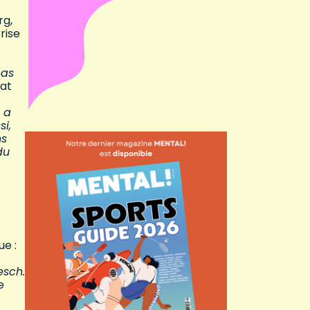
rg,
rise
pas
at
 a
i,
ns
du
ue :
esch.
e