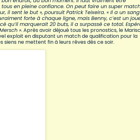
au bon endroit, au bon moment. Il faut vraiment être
ont tous en pleine confiance. On peut faire un super match,
r, il sent le but », poursuit Patrick Teixeira. « Il a un sang
 vraiment forte à chaque ligne, mais Benny, c’est un jou
é qu’il marquerait 20 buts, il a surpassé ce total. Espé
 Mersch »
. Après avoir déjoué tous les pronostics, le Maris
el exploit en disputant un match de qualification pour la
siens ne mettent fin à leurs rêves dès ce soir.