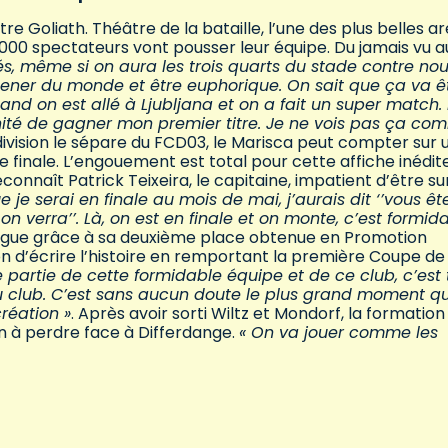
e Goliath. Théâtre de la bataille, l’une des plus belles a
000 spectateurs vont pousser leur équipe. Du jamais vu a
és, même si on aura les trois quarts du stade contre nou
amener du monde et être euphorique. On sait que ça va ê
nd on est allé à Ljubljana et on a fait un super match.
unité de gagner mon premier titre. Je ne vois pas ça c
 division le sépare du FCD03, le Marisca peut compter sur 
inale. L’engouement est total pour cette affiche inédite
reconnaît Patrick Teixeira, le capitaine, impatient d’être su
 je serai en finale au mois de mai, j’aurais dit ‘’vous êt
on verra’’. Là, on est en finale et on monte, c’est formid
L Ligue grâce à sa deuxième place obtenue en Promotion
on d’écrire l’histoire en remportant la première Coupe de
re partie de cette formidable équipe et de ce club, c’est 
du club. C’est sans aucun doute le plus grand moment qu
réation »
. Après avoir sorti Wiltz et Mondorf, la formation
en à perdre face à Differdange.
« On va jouer comme les