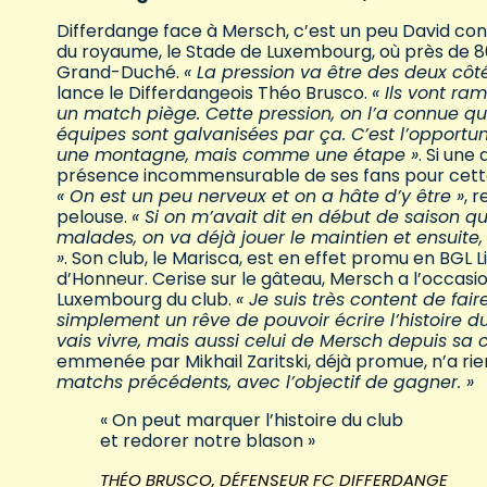
Differdange face à Mersch, c’est un peu David contr
du royaume, le Stade de Luxembourg, où près de 8
Grand-Duché.
« La pression va être des deux côt
lance le Differdangeois Théo Brusco.
« Ils vont r
un match piège. Cette pression, on l’a connue qua
équipes sont galvanisées par ça. C’est l’opport
une montagne, mais comme une étape »
. Si une
présence incommensurable de ses fans pour cette f
« On est un peu nerveux et on a hâte d’y être »
, 
pelouse.
« Si on m’avait dit en début de saison que
malades, on va déjà jouer le maintien et ensuite, 
»
. Son club, le Marisca, est en effet promu en BG
d’Honneur. Cerise sur le gâteau, Mersch a l’occasi
Luxembourg du club.
« Je suis très content de fai
simplement un rêve de pouvoir écrire l’histoire 
vais vivre, mais aussi celui de Mersch depuis sa c
emmenée par Mikhail Zaritski, déjà promue, n’a ri
matchs précédents, avec l’objectif de gagner. »
« On peut marquer l’histoire du club
et redorer notre blason »
THÉO BRUSCO, DÉFENSEUR FC DIFFERDANGE