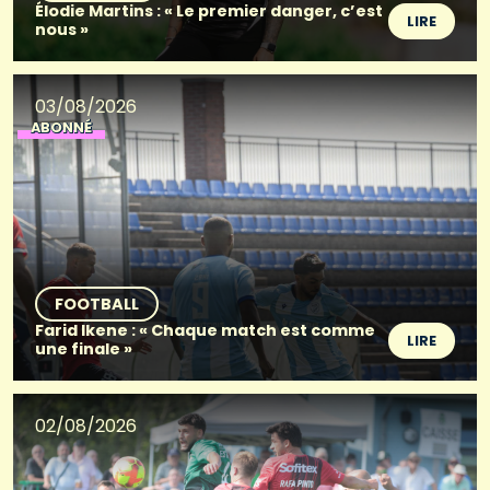
Élodie Martins : « Le premier danger, c’est
LIRE
nous »
03/08/2026
ABONNÉ
FOOTBALL
Farid Ikene : « Chaque match est comme
LIRE
une finale »
02/08/2026