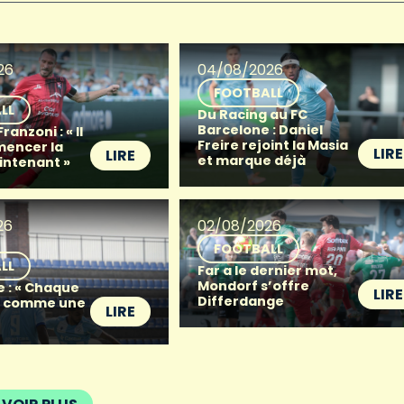
26
04/08/2026
FOOTBALL
LL
Du Racing au FC
Barcelone : Daniel
anzoni : « Il
Freire rejoint la Masia
mencer la
LIRE
LIRE
et marque déjà
intenant »
26
02/08/2026
FOOTBALL
LL
Far a le dernier mot,
Mondorf s’offre
e : « Chaque
LIRE
Differdange
t comme une
LIRE