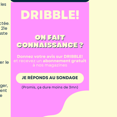
 les
ctée.
 21e
uste
er le
ger,
vent
ue