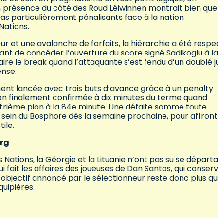
en présence du côté des Roud Léiwinnen montrait bien que
éas particulièrement pénalisants face à la nation
Nations.
ur et une avalanche de forfaits, la hiérarchie a été respe
ant de concéder l’ouverture du score signé Sadikoglu à la
 faire le break quand l’attaquante s’est fendu d’un doublé j
ense.
dement lancée avec trois buts d’avance grâce à un penalty
ion finalement confirmée à dix minutes du terme quand
trième pion à la 84e minute. Une défaite somme toute
u sein du Bosphore dès la semaine prochaine, pour affront
ile.
urg
Nations, la Géorgie et la Lituanie n’ont pas su se départa
qui fait les affaires des joueuses de Dan Santos, qui conser
L’objectif annoncé par le sélectionneur reste donc plus q
uipières.