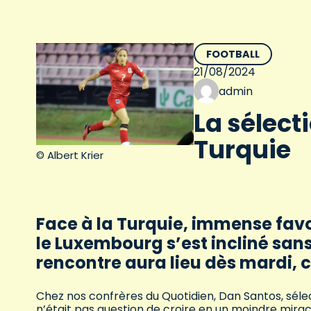
FOOTBALL
21/08/2024
admin
La sélecti
Turquie
© Albert Krier
Face à la Turquie, immense favo
le Luxembourg s’est incliné san
rencontre aura lieu dès mardi, ce
Chez nos confrères du Quotidien, Dan Santos, sélect
n’était pas question de croire en un moindre mirac