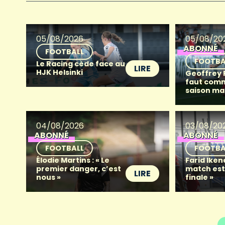
05/08/2026
05/08/20
ABONNÉ
FOOTBALL
FOOTBA
Le Racing cède face au
LIRE
HJK Helsinki
Geoffrey Fr
faut com
saison ma
04/08/2026
03/08/20
ABONNÉ
ABONNÉ
FOOTBALL
FOOTBA
Élodie Martins : « Le
Farid Iken
premier danger, c’est
match es
LIRE
nous »
finale »