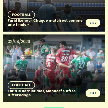
FOOTBALL
Farid Ikene : « Chaque match est comme
LIRE
une finale »
02/08/2026
FOOTBALL
Far a le dernier mot, Mondorf s’offre
LIRE
Differdange