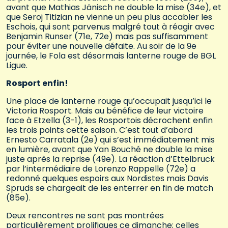
avant que Mathias Jänisch ne double la mise (34e), et
que Seroj Titizian ne vienne un peu plus accabler les
Eschois, qui sont parvenus malgré tout à réagir avec
Benjamin Runser (71e, 72e) mais pas suffisamment
pour éviter une nouvelle défaite. Au soir de la 9e
journée, le Fola est désormais lanterne rouge de BGL
Ligue.
Rosport enfin!
Une place de lanterne rouge qu’occupait jusqu’ici le
Victoria Rosport. Mais au bénéfice de leur victoire
face à Etzella (3-1), les Rosportois décrochent enfin
les trois points cette saison. C’est tout d’abord
Ernesto Carratala (2e) qui s’est immédiatement mis
en lumière, avant que Yan Bouché ne double la mise
juste après la reprise (49e). La réaction d’Ettelbruck
par l’intermédiaire de Lorenzo Rappelle (72e) a
redonné quelques espoirs aux Nordistes mais Davis
Spruds se chargeait de les enterrer en fin de match
(85e).
Deux rencontres ne sont pas montrées
particulièrement prolifiques ce dimanche; celles