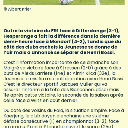
© Albert Krier
Outre la victoire du F91 face à Differdange (3-1),
Hesperange a fait la différence dans la dernière
demi-heure face à Mondorf (4-2), tandis que du
côté des clubs eschois la Jeunesse se donne de
l’air mais a annoncé se séparer de Henri Bossi.
C’est l’information importante de ce dimanche soir.
Malgré sa victoire face à Strassen (2-0) grâce à des
buts de Alexis Larriere (14e) et Almir Klica (32e), la
Jeunesse a mis fin à sa collaboration avec Henri Bossi.
C’est le directeur sportif Jacques Muller qui va
assurer l’intérim à la tête des Bianconeri, désormais
11e après cette victoire, la seconde de la saison après
celle face à Wiltz en août dernier.
Du côté des voisins du Fola, la situation empire. Face à
Käerjeng, le club doyen a enchaîné une sixième
défaite consécutive (!) en championnat (3-2), face
au promu. Franck Etoundi a ouvert le score (25e),