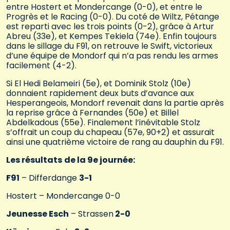
entre Hostert et Mondercange (0-0), et entre le
Progrès et le Racing (0-0). Du coté de Wiltz, Pétange
est reparti avec les trois points (0-2), grâce à Artur
Abreu (33e), et Kempes Tekiela (74e). Enfin toujours
dans le sillage du F91, on retrouve le Swift, victorieux
d’une équipe de Mondorf qui n’a pas rendu les armes
facilement (4-2).
Si El Hedi Belameiri (5e), et Dominik Stolz (10e)
donnaient rapidement deux buts d’avance aux
Hesperangeois, Mondorf revenait dans la partie après
la reprise grâce à Fernandes (50e) et Billel
Abdelkadous (55e). Finalement l’inévitable Stolz
s’offrait un coup du chapeau (57e, 90+2) et assurait
ainsi une quatrième victoire de rang au dauphin du F91.
Les résultats
de la 9e journée:
F91
– Differdange
3-1
Hostert – Mondercange 0-0
Jeunesse Esch
– Strassen
2-0