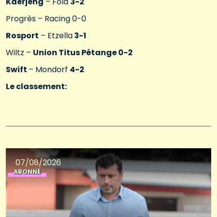
Käerjeng
– Fola
3-2
Progrès – Racing 0-0
Rosport
– Etzella
3-1
Wiltz –
Union Titus Pétange 0-2
Swift
– Mondorf
4-2
Le classement:
07/08/2026
ABONNÉ