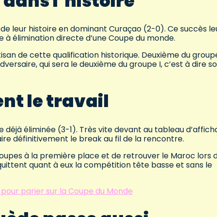
 dans l’histoire
s de leur histoire en dominant Curaçao (2-0). Ce succès le
se à élimination directe d’une Coupe du monde.
isan de cette qualification historique. Deuxième du groupe
ersaire, qui sera le deuxième du groupe I, c’est à dire soi
t le travail
 déjà éliminée (3-1). Très vite devant au tableau d’affich
re définitivement le break au fil de la rencontre.
upes à la première place et de retrouver le Maroc lors 
 quittent quant à eux la compétition tête basse et sans le
 pour parier sur la Coupe du Monde