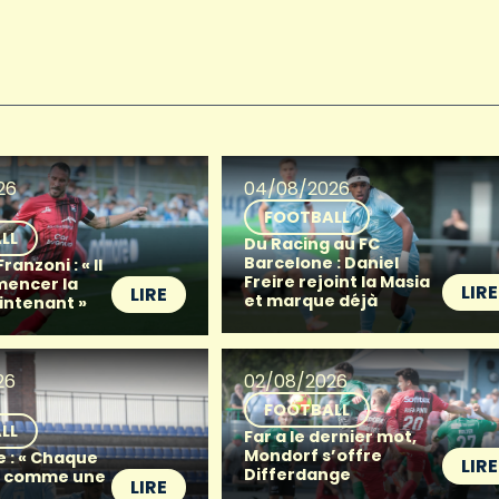
26
04/08/2026
FOOTBALL
LL
Du Racing au FC
Barcelone : Daniel
anzoni : « Il
Freire rejoint la Masia
mencer la
LIRE
LIRE
et marque déjà
intenant »
26
02/08/2026
FOOTBALL
LL
Far a le dernier mot,
Mondorf s’offre
e : « Chaque
LIRE
Differdange
t comme une
LIRE