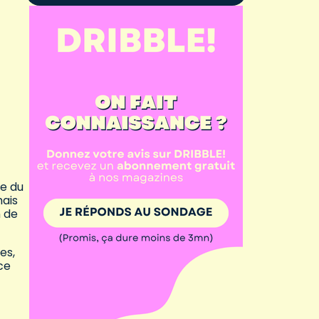
te du
mais
n de
es,
ce