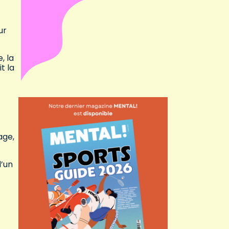
ur
, la
t la
age,
d’un