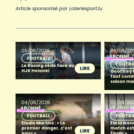
Article sponsorisé par Loteriesport.lu
05/08/2026
05/08/20
ABONNÉ
FOOTBALL
FOOTBA
Le Racing cède face au
LIRE
HJK Helsinki
Geoffrey Fr
faut com
saison ma
04/08/2026
03/08/20
ABONNÉ
ABONNÉ
FOOTBALL
FOOTBA
Élodie Martins : « Le
Farid Iken
premier danger, c’est
match es
LIRE
nous »
finale »