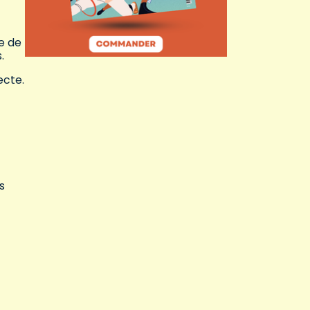
re de
.
ecte.
s