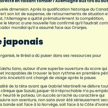
irecte en faisant tomber l’Allemagne aux tirs au but
le dimension. Après la qualification historique du Canad
offert son lot de suspense, de retournements de situation e
atut, l’Allemagne a quitté prématurément la compétition,
que le Maroc a une nouvelle fois confirmé qu’il faudrait co
cador mondial qu’il a assumé face aux Oranjes.
ge japonais
nisé, le Brésil a dû puiser dans ses ressources pour
Kaishu Sano, auteur d’une superbe ouverture du score qui
s et incapables de trouver le bon rythme en première pér
arlo Ancelotti ont changé de visage après la pause.
ité de la tête avant que Gabriel Martinelli ne délivre tou
clinique que Suzuki, jusque-là irréprochable n’a pu empê
ir heurté le poteau. Un succès arraché au caractère qui
ivre son aventure, non sans avoir été sérieusement sec
 bande soit face à la Norvège, soit face à la Côte d’Ivoire