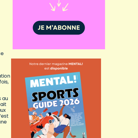
ce
ation
ois,
s au
ait
aux
’est
une