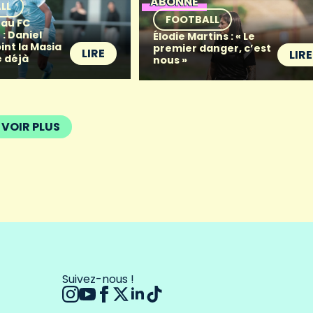
ABONNÉ
LL
FOOTBALL
 au FC
: Daniel
Élodie Martins : « Le
oint la Masia
premier danger, c’est
LIRE
LIRE
 déjà
nous »
VOIR PLUS
Suivez-nous !