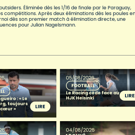
tsiders. Éliminée dès les 1/16 de finale par le Paraguay,
es compétitions. Après deux éliminations dès les poules e
urnoi dès son premier match à élimination directe, une
équences pour Julian Nagelsmann.
26
05/08/2026
FOOTBALL
LL
Le Racing cède face au
LIRE
HJK Helsinki
gueiro : « Le
g, toujours
LIRE
 cœur »
26
04/08/2026