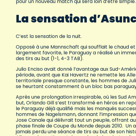
pour un nouveau match qui sera loin d’être simple
La sensation d’Asun
C’est la sensation de la nuit.
Opposé à une Mannschaft qui soufflait le chaud et l
largement favorite, le Paraguay a réalisé un imme
des tirs au but (1-1, 4-3 TAB).
Julio Enciso avait donné l’avantage aux Sud-Améri
période, avant que Kai Havertz ne remette les Al
territoriale presque constante, les hommes de Juli
se heurtant constamment à un bloc bas paraguay
Après une prolongation irrespirable, où les Sud Amé
but, Orlando Gill s’est transformé en héros en re
le Paraguay déjà qualifié mais les manqués success
hommes de Nagelsmann, donnant l’impression que l
Jose Canale qui délivrait tout un peuple, offrant a
phase finale de Coupe du Monde depuis 2010. Un au
jamais perdu une séance de tirs au but de son his