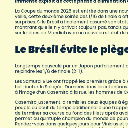
immense exploit de cette phase à élimination d
La Coupe du monde 2026 est entrée dans une nouvel
veille, cette deuxième soirée des 1/16 de finale a 
surprises. Si le Brésil a finalement assumé son st
montrant qu’elle n’y arrivait toujours pas, tandis 
sur lui dans ce Mondial avec un nouveau statut de 
Le Brésil évite le piè
Longtemps bousculé par un Japon parfaitement orga
rejoindre les 1/8 de finale (2-1).
Les Samurai Blue ont frappé les premiers grâce à 
fait douter la Seleção. Dominés dans les intention
à l’image d’un Casemiro à la rue, les hommes de C
Casemiro justement, a remis les deux équipes à égal
peuple au bout du temps additionnel d’une frappe 
de terminer sa course au fond des filets après avo
permet au quintuple champion du monde de poursu
Rendez-vous dans quelques jours pour Vinicius et sa