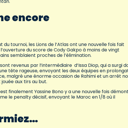
ntan.
ne encore
u tournoi, les Lions de l’Atlas ont une nouvelle fois fait
l’ouverture du score de Cody Gakpo à moins de vingt
ains semblaient proches de l’élimination.
nt revenus par l’intermédiaire d’Issa Diop, qui a surgi d
’une tête rageuse, envoyant les deux équipes en prolongat
nce, malgré une énorme occasion de Rahimi et un arrêt n
jouée aux tirs au but.
est finalement Yassine Bono y a une nouvelle fois démon
me le penalty décisif, envoyant le Maroc en 1/8 où il
ormiez…