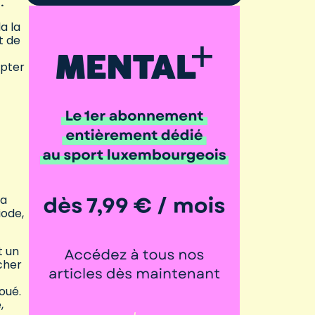
.
a la
t de
mpter
 a
iode,
t un
cher
oué.
,