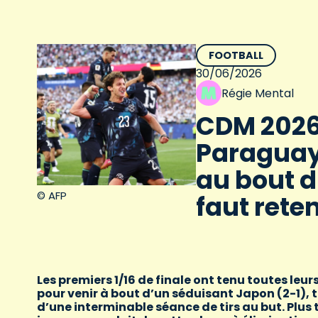
FOOTBALL
30/06/2026
Régie Mental
CDM 2026 :
Paraguay 
au bout d
© AFP
faut reten
Les premiers 1/16 de finale ont tenu toutes leu
pour venir à bout d’un séduisant Japon (2-1), 
d’une interminable séance de tirs au but. Plus 