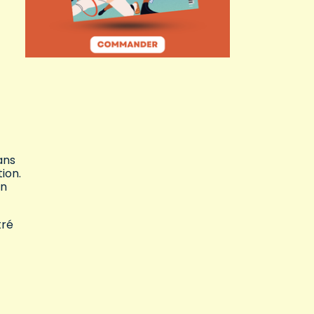
ans
ion.
on
tré