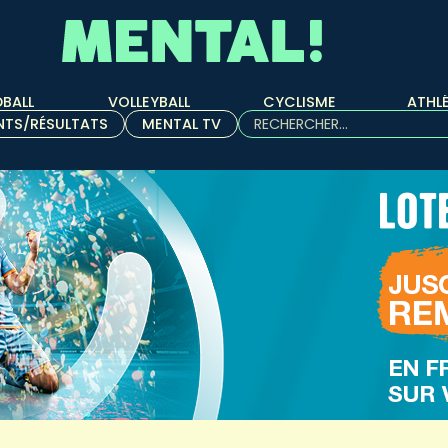
BALL
VOLLEYBALL
CYCLISME
ATHL
Rechercher :
NTS/RÉSULTATS
MENTAL TV
Quand les résultats de l'aut