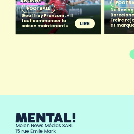
ABONNÉ
FOOTBA
FOOTBALL
Du Racing
Barcelone 
Geoffrey Franzoni : « Il
Freire rej
faut commencer la
LIRE
et marque
saison maintenant »
Moien News Médias SARL
15 rue Émile Mark