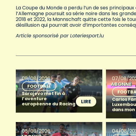
La Coupe du Monde a perdu l’un de ses principaux ou
l’Allemagne poursuit sa série noire dans les grand
2018 et 2022, la Mannschaft quitte cette fois le to
désillusion qui pourrait avoir d’importantes cons
Article sponsorisé par Loteriesport.lu
08/08/2026
07/08/20
ABONNÉ
FOOTBALL
FOOTBA
Sarajevo met fin à
l’aventure
Carlos Fan
LIRE
européenne du Racing
Luxembour
dans mon
05/08/2026
04/08/20