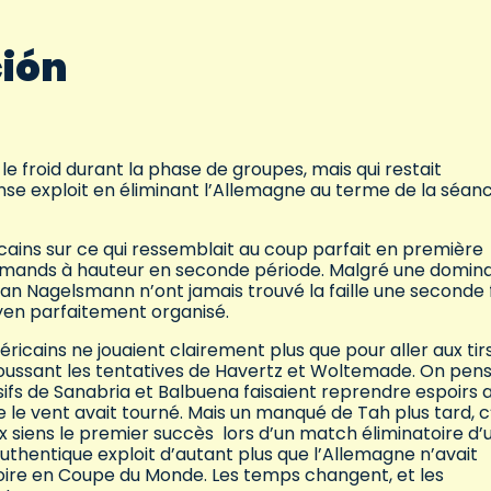
.
ción
e froid durant la phase de groupes, mais qui restait
nse exploit en éliminant l’Allemagne au terme de la séan
cains sur ce qui ressemblait au coup parfait en première
lemands à hauteur en seconde période. Malgré une domin
an Nagelsmann n’ont jamais trouvé la faille une seconde f
en parfaitement organisé.
ricains ne jouaient clairement plus que pour aller aux tir
poussant les tentatives de Havertz et Woltemade. On pens
ifs de Sanabria et Balbuena faisaient reprendre espoirs 
e vent avait tourné. Mais un manqué de Tah plus tard, c
ux siens le premier succès lors d’un match éliminatoire d’
thentique exploit d’autant plus que l’Allemagne n’avait
toire en Coupe du Monde. Les temps changent, et les