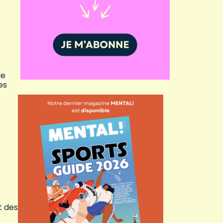
de
es
t des