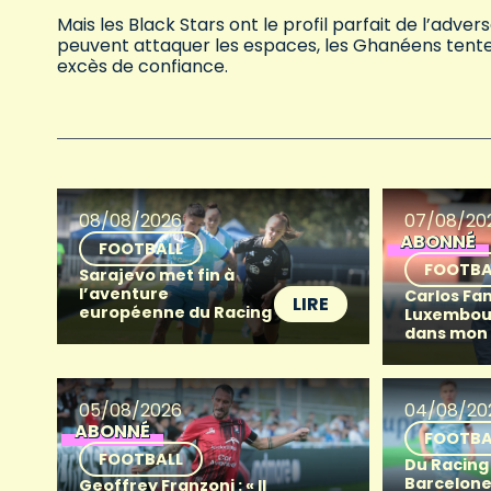
Mais les Black Stars ont le profil parfait de l’adver
peuvent attaquer les espaces, les Ghanéens tenter
excès de confiance.
08/08/2026
07/08/20
ABONNÉ
FOOTBALL
FOOTBA
Sarajevo met fin à
l’aventure
Carlos Fan
LIRE
européenne du Racing
Luxembour
dans mon
05/08/2026
04/08/20
ABONNÉ
FOOTBA
FOOTBALL
Du Racing
Barcelone 
Geoffrey Franzoni : « Il