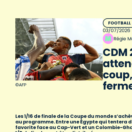
FOOTBALL
03/07/2026
Régie M
CDM 2
atten
coup
ferme
©AFP
Les 1/16 de finale de la Coupe du monde s’achèv
au programme. Entre une Égypte qui tentera de
favorite face au Cap-Vert et un Colombie-Ghana