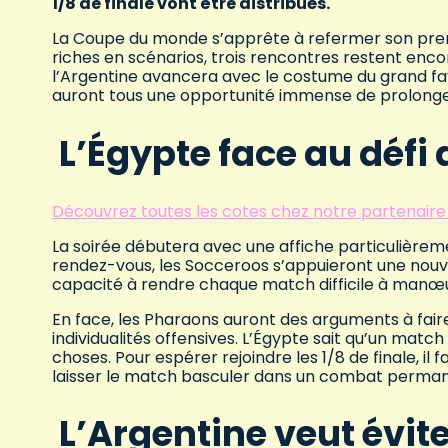
1/8 de finale vont être distribués.
La Coupe du monde s’apprête à refermer son premie
riches en scénarios, trois rencontres restent encor
l’Argentine avancera avec le costume du grand favo
auront tous une opportunité immense de prolonger
L’Égypte face au défi 
Découvrez toutes les cotes chez notre partenaire 
La soirée débutera avec une affiche particulièreme
rendez-vous, les Socceroos s’appuieront une nouvell
capacité à rendre chaque match difficile à manœ
En face, les Pharaons auront des arguments à faire
individualités offensives. L’Égypte sait qu’un match
choses. Pour espérer rejoindre les 1/8 de finale, il 
laisser le match basculer dans un combat perman
L’Argentine veut évit