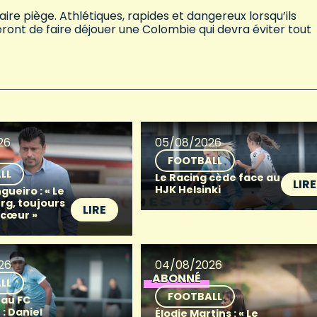
saire piège. Athlétiques, rapides et dangereux lorsqu’ils
ont de faire déjouer une Colombie qui devra éviter tout
26
05/08/2026
FOOTBALL
LL
Le Racing cède face au
LIRE
HJK Helsinki
gueiro : « Le
g, toujours
LIRE
 cœur »
26
04/08/2026
ABONNÉ
LL
FOOTBALL
 au FC
: Daniel
Élodie Martins : « Le