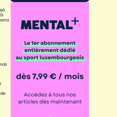
éjà
Si
Ghana
ands
s
 de