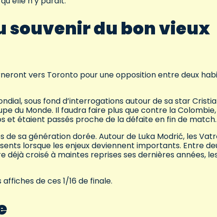
u’elle n’y paraît.
au souvenir du bon vieux
urneront vers Toronto pour une opposition entre deux hab
dial, sous fond d’interrogations autour de sa star Cristi
e du Monde. Il faudra faire plus que contre la Colombie,
s et étaient passés proche de la défaite en fin de match.
es de sa génération dorée. Autour de Luka Modrić, les Vatr
sents lorsque les enjeux deviennent importants. Entre de
e déjà croisé à maintes reprises ses dernières années, le
 affiches de ces 1/16 de finale.
e