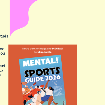
itués
ano
 où
eni
ux
s