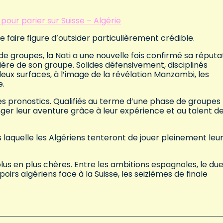
our parier sur Suisse – Algérie
e faire figure d’outsider particulièrement crédible.
 de groupes, la Nati a une nouvelle fois confirmé sa réputa
ère de son groupe. Solides défensivement, disciplinés
deux surfaces, à l’image de la révélation Manzambi, les
e.
 les pronostics. Qualifiés au terme d’une phase de groupes
er leur aventure grâce à leur expérience et au talent d
 laquelle les Algériens tenteront de jouer pleinement leu
lus en plus chères. Entre les ambitions espagnoles, le due
irs algériens face à la Suisse, les seizièmes de finale