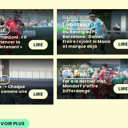
26
04/08/2026
FOOTBALL
LL
Du Racing au FC
Barcelone : Daniel
anzoni : « Il
Freire rejoint la Masia
mencer la
LIRE
LIRE
et marque déjà
intenant »
26
02/08/2026
FOOTBALL
LL
Far a le dernier mot,
Mondorf s’offre
e : « Chaque
LIRE
Differdange
t comme une
LIRE
VOIR PLUS