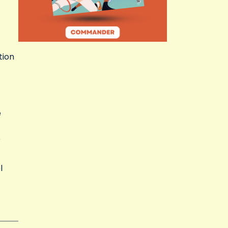
tion
e
r
l