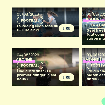
05/08/2026
05/08/20
ABONNÉ
FOOTBALL
FOOTBA
Le Racing cède face au
LIRE
HJK Helsinki
Geoffrey Fr
faut com
saison ma
04/08/2026
03/08/20
ABONNÉ
ABONNÉ
FOOTBALL
FOOTBA
Élodie Martins : « Le
Farid Iken
premier danger, c’est
match es
LIRE
nous »
finale »