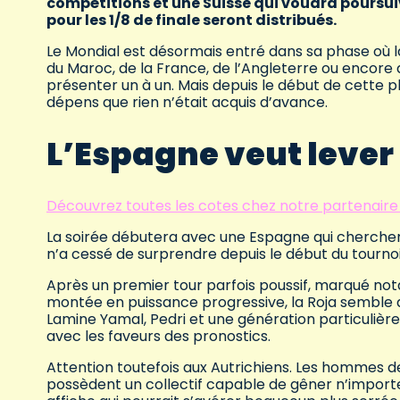
compétitions et une Suisse qui voudra poursuivr
pour les 1/8 de finale seront distribués.
Le Mondial est désormais entré dans sa phase où la 
du Maroc, de la France, de l’Angleterre ou encore d
présenter un à un. Mais depuis le début de cette pha
dépens que rien n’était acquis d’avance.
L’Espagne veut lever
Découvrez toutes les cotes chez notre partenaire
La soirée débutera avec une Espagne qui chercher
n’a cessé de surprendre depuis le début du tournoi
Après un premier tour parfois poussif, marqué no
montée en puissance progressive, la Roja semble
Lamine Yamal, Pedri et une génération particulièr
avec les faveurs des pronostics.
Attention toutefois aux Autrichiens. Les hommes de
possèdent un collectif capable de gêner n’importe