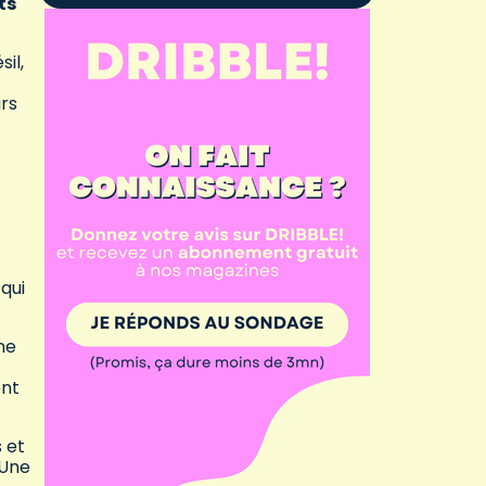
ts
il,
urs
qui
ne
ent
 et
 Une