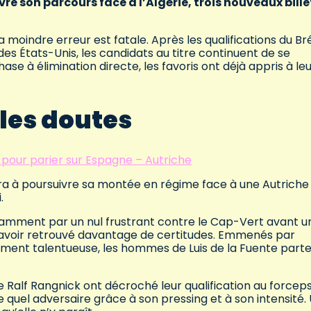
e son parcours face à l’Algérie, trois nouveaux bille
moindre erreur est fatale. Après les qualifications du Brés
es États-Unis, les candidats au titre continuent de se
se à élimination directe, les favoris ont déjà appris à le
 les doutes
 pour parier sur Espagne – Autriche
a à poursuivre sa montée en régime face à une Autriche 
.
tamment par un nul frustrant contre le Cap-Vert avant u
 avoir retrouvé davantage de certitudes. Emmenés par
ement talentueuse, les hommes de Luis de la Fuente part
 Ralf Rangnick ont décroché leur qualification au forceps
 quel adversaire grâce à son pressing et à son intensité.