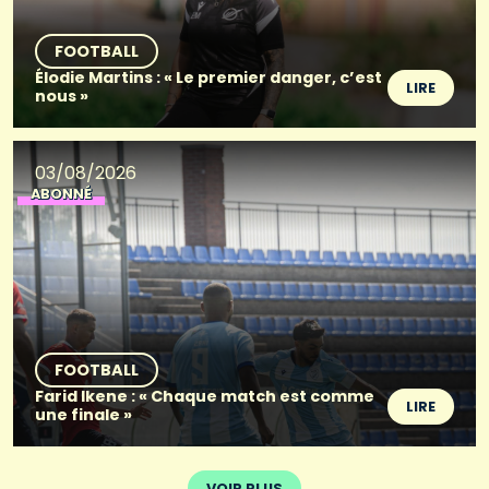
FOOTBALL
Élodie Martins : « Le premier danger, c’est
LIRE
nous »
03/08/2026
ABONNÉ
FOOTBALL
Farid Ikene : « Chaque match est comme
LIRE
une finale »
VOIR PLUS