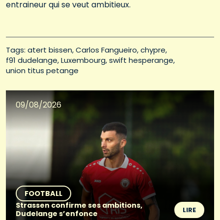
entraineur qui se veut ambitieux.
Tags: 
atert bissen
Carlos Fangueiro
chypre
f91 dudelange
Luxembourg
swift hesperange
union titus petange
09/08/2026
FOOTBALL
Strassen confirme ses ambitions,
LIRE
Dudelange s’enfonce