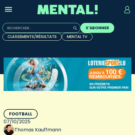
Rechercher :
S'ABONNER
Quand les résultats de l'auto-complétion sont disponibles, u
CLASSEMENTS/RÉSULTATS
MENTAL TV
FOOTBALL
07/10/2025
Thomas Kauffmann