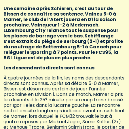
Une semaine après Schieren, c’est au tour de
Bissen de connaître sa sentence. Vaincu 5-0 à
Mamer, le club de l’Atert jouera en D1 la saison
prochaine. Vainqueur 1-2 à Medernach,
Luxembourg City relance tout le suspense pour
les places de barrage vers le bas. Schifflange
s’est extrait du piège de Berbourg (2-1) et profite
du naufrage de Bettembourg 5-1 à Canach pour
reléguer le Sporting à 7 points. Pour le FCS95, la
BGL Ligue est de plus en plus proche.
Les descendants directs sont connus
À quatre journées de la fin, les noms des descendants
directs sont connus. Après sa défaite 5-0 à Mamer,
Bissen est désormais certain de jouer l’année
prochaine en Division 1. Dans ce match, Mamer a pris
e
les devants à la 25
minute par un coup franc brossé
par Igor Teles dans la lucarne gauche. La rencontre
restait ensuite longtemps indécise avant un rush final
de Mamer, lors duquel le FCM32 trouvait le but à
quatre reprises par Mickaël Jager, Samir Ketlas (2x)
et Mehoue Traore. Benjamin Salmistraro, le portier de