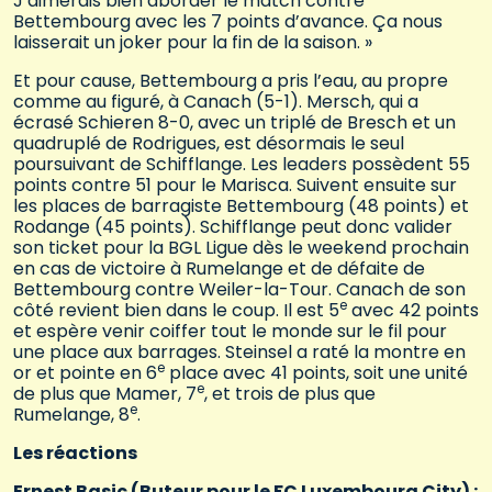
J’aimerais bien aborder le match contre
Bettembourg avec les 7 points d’avance. Ça nous
laisserait un joker pour la fin de la saison. »
Et pour cause, Bettembourg a pris l’eau, au propre
comme au figuré, à Canach (5-1). Mersch, qui a
écrasé Schieren 8-0, avec un triplé de Bresch et un
quadruplé de Rodrigues, est désormais le seul
poursuivant de Schifflange. Les leaders possèdent 55
points contre 51 pour le Marisca. Suivent ensuite sur
les places de barragiste Bettembourg (48 points) et
Rodange (45 points). Schifflange peut donc valider
son ticket pour la BGL Ligue dès le weekend prochain
en cas de victoire à Rumelange et de défaite de
Bettembourg contre Weiler-la-Tour. Canach de son
e
côté revient bien dans le coup. Il est 5
avec 42 points
et espère venir coiffer tout le monde sur le fil pour
une place aux barrages. Steinsel a raté la montre en
e
or et pointe en 6
place avec 41 points, soit une unité
e
de plus que Mamer, 7
, et trois de plus que
e
Rumelange, 8
.
Les réactions
Ernest Basic (Buteur pour le FC Luxembourg City) :