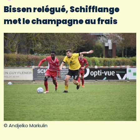
Bissen relégué, Schifflange
met le champagne au frais
© Andjelko Markulin