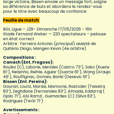
large victoire, Bissen envoie un message fort, soigne
sa différence de buts et abordera le rendez-vous
pour le titre avec beaucoup de confiance.
Feuille de match
BGL Ligue – J29– Dimanche 17/05/2026 – 16h
Stade Fernand Weber — 220 spectateurs – pelouse
en état correct
Arbitre : Ferreira Antonio (principal) assisté de
Quitério Diogo, Mangen Kevin (4e arbitre)
Compositions :
Canach (Ent. Fragoso):
Roulez (C), Laborie, Mendes (Castro 73’), Sako (Kuete
61’), Nelsinho, Reihle, Aguiar (Duarte 61’), Wang (Araujo
46’), Rouffignac, Gomes, Bariki (Desevic 61’)
Bissen (Ent. Pereira):
Gourari, Louriz, Marasi, Mannone, Rastoder (Teixeira
83’), Zeghdane (Fernandes 83’), Almada, Eddarraj (
Djalo 71’), Abi Ramzi , Guimarães (C) (Silva 83’),
Rodrigues (Terki 71’)
Avertissements :