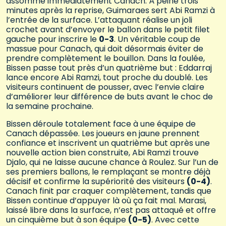
assomme immédiatement Canach. À peine trois
minutes après la reprise, Guimaraes sert Abi Ramzi à
l’entrée de la surface. L’attaquant réalise un joli
crochet avant d’envoyer le ballon dans le petit filet
gauche pour inscrire le
0-3
. Un véritable coup de
massue pour Canach, qui doit désormais éviter de
prendre complètement le bouillon. Dans la foulée,
Bissen passe tout près d’un quatrième but : Eddarraj
lance encore Abi Ramzi, tout proche du doublé. Les
visiteurs continuent de pousser, avec l’envie claire
d’améliorer leur différence de buts avant le choc de
la semaine prochaine.
Bissen déroule totalement face à une équipe de
Canach dépassée. Les joueurs en jaune prennent
confiance et inscrivent un quatrième but après une
nouvelle action bien construite, Abi Ramzi trouve
Djalo, qui ne laisse aucune chance à Roulez. Sur l’un de
ses premiers ballons, le remplaçant se montre déjà
décisif et confirme la supériorité des visiteurs
(0-4)
.
Canach finit par craquer complètement, tandis que
Bissen continue d’appuyer là où ça fait mal. Marasi,
laissé libre dans la surface, n’est pas attaqué et offre
un cinquième but à son équipe
(0-5)
. Avec cette