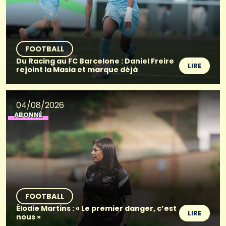
FOOTBALL
Du Racing au FC Barcelone : Daniel Freire
LIRE
rejoint la Masia et marque déjà
04/08/2026
ABONNÉ
FOOTBALL
Élodie Martins : « Le premier danger, c’est
LIRE
nous »