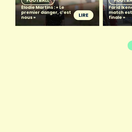
FOOTBALL
FOOTBA
Élodie Martins : « Le
Farid Iken
premier danger, c’est
match es
LIRE
nous »
finale »