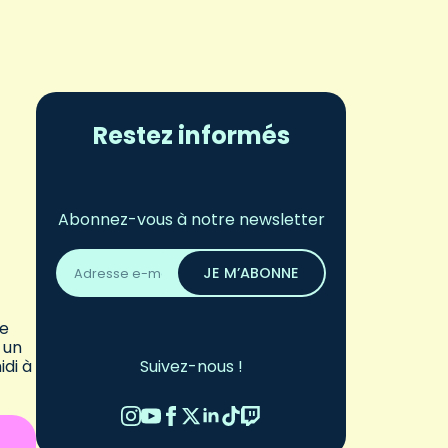
Restez informés
Abonnez-vous à notre newsletter
Adresse
email
JE M’ABONNE
*
Le
 un
di à
Suivez-nous !