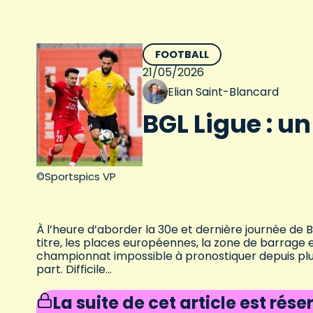
FOOTBALL
21/05/2026
Elian Saint-Blancard
BGL Ligue : u
©Sportspics VP
À l’heure d’aborder la 30e et dernière journée de B
titre, les places européennes, la zone de barrage 
championnat impossible à pronostiquer depuis plu
part. Difficile…
La suite de cet article est rés