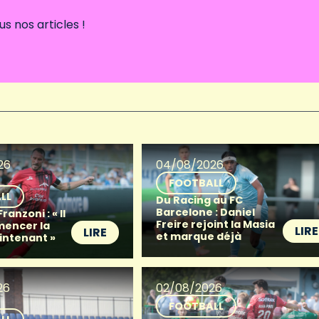
 nos articles !
26
04/08/2026
FOOTBALL
LL
Du Racing au FC
Barcelone : Daniel
anzoni : « Il
Freire rejoint la Masia
mencer la
LIRE
LIRE
et marque déjà
intenant »
26
02/08/2026
FOOTBALL