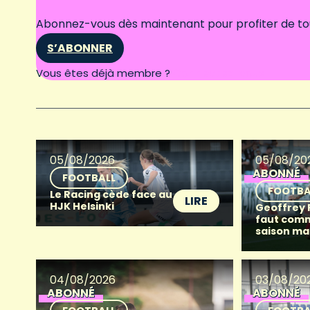
Abonnez-vous dès maintenant pour profiter de tous
S’ABONNER
Connectez-vous
Vous êtes déjà membre ?
05/08/2026
05/08/20
ABONNÉ
FOOTBALL
FOOTBA
Le Racing cède face au
LIRE
HJK Helsinki
Geoffrey Fr
faut com
saison ma
04/08/2026
03/08/20
ABONNÉ
ABONNÉ