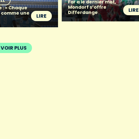
LL
Far a le dernier mot,
Mondorf s’offre
e : « Chaque
LIRE
Differdange
t comme une
LIRE
VOIR PLUS