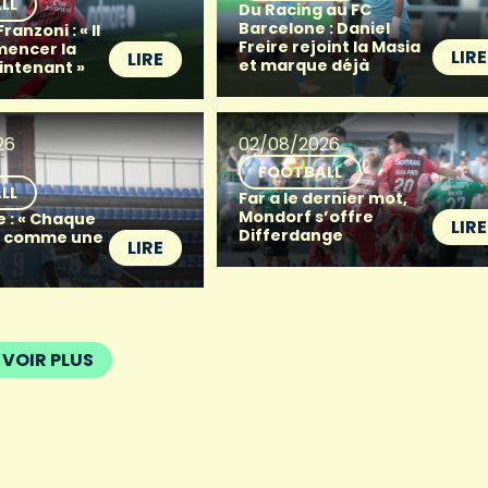
LL
Du Racing au FC
Barcelone : Daniel
anzoni : « Il
Freire rejoint la Masia
mencer la
LIRE
LIRE
et marque déjà
intenant »
26
02/08/2026
FOOTBALL
LL
Far a le dernier mot,
Mondorf s’offre
e : « Chaque
LIRE
Differdange
t comme une
LIRE
VOIR PLUS