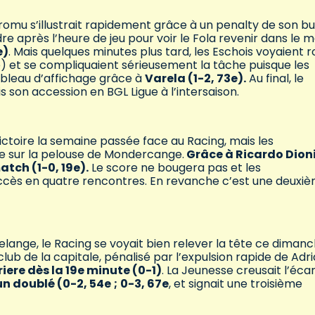
romu s’illustrait rapidement grâce à un penalty de son b
endre après l’heure de jeu pour voir le Fola revenir dans le 
e)
. Mais quelques minutes plus tard, les Eschois voyaient 
 et se compliquaient sérieusement la tâche puisque les
tableau d’affichage grâce à
Varela (1-2, 73e).
Au final, le
son accession en BGL Ligue à l’intersaison.
victoire la semaine passée face au Racing, mais les
e sur la pelouse de Mondercange.
Grâce à Ricardo Dion
tch (1-0, 19e).
Le score ne bougera pas et les
ccès en quatre rencontres. En revanche c’est une deuxi
lange, le Racing se voyait bien relever la tête ce diman
 club de la capitale, pénalisé par l’expulsion rapide de Adr
riere dès la 19e minute (0-1)
. La Jeunesse creusait l’éca
n doublé (0-2, 54e
;
0-3, 67e
, et signait une troisième