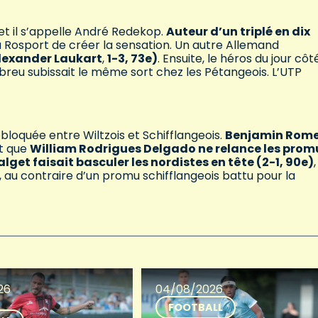
t il s’appelle André Redekop.
Auteur d’un triplé en dix
 Rosport de créer la sensation. Un autre Allemand
lexander Laukart
,
1-3, 73e)
. Ensuite, le héros du jour côt
breu subissait le même sort chez les Pétangeois. L’UTP
bloquée entre Wiltzois et Schifflangeois.
Benjamin Rom
nt que
William Rodrigues Delgado ne relance les prom
lget faisait basculer les nordistes en tête (2-1, 90e)
,
 au contraire d’un promu schifflangeois battu pour la
26
04/08/2026
FOOTBALL