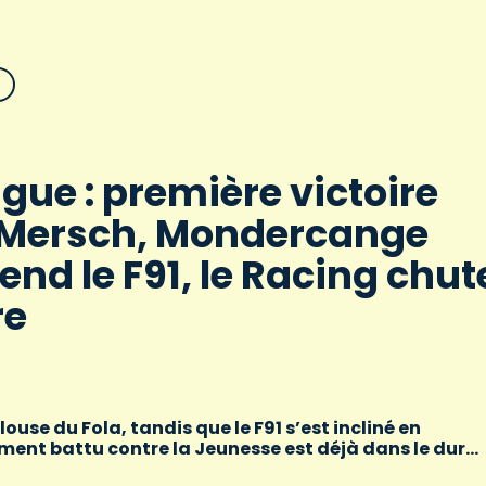
igue : première victoire
 Mersch, Mondercange
end le F91, le Racing chut
re
ouse du Fola, tandis que le F91 s’est incliné en
nt battu contre la Jeunesse est déjà dans le dur…