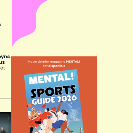
é
eyns
us
 et