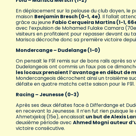
Fola – Marisca Mersch
(1-2)
En déplacement sur la pelouse du club doyen, le p
maison
Benjamin Bresch (0-1, 4e)
. Il fallait att
grâce au jeune
Fabio Cerqueira Martins (1-1, 66
avec l’expulsion de Mohamed Fulake Camara (70e)
visiteurs en profitaient pour repasser devant au 
Marisca décroche donc sa première victoire depuis 
Mondercange – Dudelange (1-0)
On pensait le F91 remis sur de bons rails après sa 
Dudelangeois ont commis un faux pas ce dimanch
les locaux prenaient l’avantage en début de ma
Mondercangeois décrochent ainsi un troisième su
défaite en quatre matchs cette saison pour le F91.
Racing – Jeunesse
(0-3)
Après ses deux défaites face à Differdange et Dude
en recevant la Jeunesse. Il n’en fut rien puisque le
Ahmetxjekaj (15e), encaissait
un but de Alexis Lar
deuxième période avec
Ahmed Mogni auteur d’u
victoire consécutive.