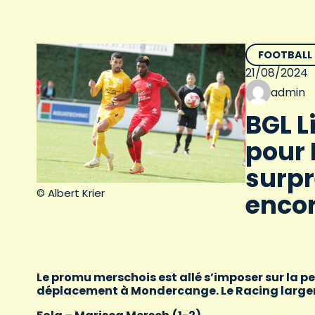
FOOTBALL
21/08/2024
admin
BGL L
pour
surpr
© Albert Krier
enco
Le promu merschois est allé s’imposer sur la pel
déplacement à Mondercange. Le Racing largeme