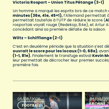
Victoria Rosport – Union Titus Pétange
(3-1)
Un homme a marqué les esprits lors de ce match e
minutes (36e, 41e, 45+1),
l’Allemand permettait à
permettait toutefois à l’UTP de réduire le score (
A
rosportois voyait rouge (Redekop, 84e), et Artur A
concédant ainsi sa première défaite de la saison.
Wiltz – Schifflange (2-1)
C’est en deuxième période que la situation s’est dé
ouvrait le score pour les locaux (1-0, 68e)
, ava
(1-1, 81e).
Finalement le transfuge estival
Kevin Ma
leur permettait de décrocher leur premier succès,
première fois.
05/08/2026
05/08/20
ABONNÉ
FOOTBALL