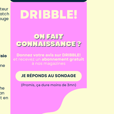
uteur
match
rouge
isio
ème
che
ian
rt en