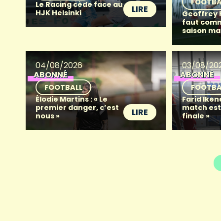
FOOTBA
Le Racing cède face au
LIRE
HJK Helsinki
Geoffrey Fr
faut com
saison ma
04/08/2026
03/08/20
ABONNÉ
ABONNÉ
FOOTBALL
FOOTBA
Élodie Martins : « Le
Farid Iken
premier danger, c’est
match es
LIRE
nous »
finale »