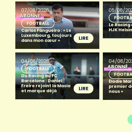
07/08/2026
05/08/20
ABONNÉ
FOOTBA
FOOTBALL
Le Racing
HJK Helsin
Carlos Fangueiro : « Le
Luxembourg, toujours
LIRE
dans mon cœur »
04/08/2026
04/08/20
ABONNÉ
FOOTBALL
FOOTBA
Du Racing au FC
Barcelone : Daniel
Élodie Mart
Freire rejoint la Masia
premier d
LIRE
et marque déjà
nous »