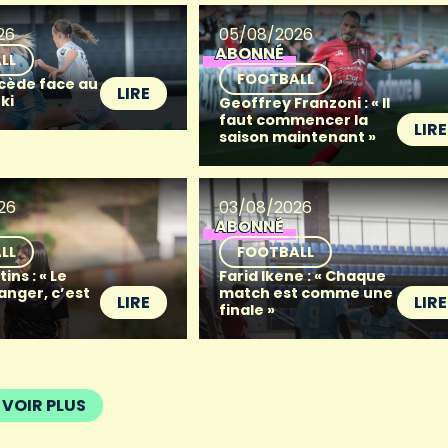
26
05/08/2026
ABONNÉ
LL
FOOTBALL
 cède face au
LIRE
ki
Geoffrey Franzoni : « Il
faut commencer la
LIRE
saison maintenant »
26
03/08/2026
ABONNÉ
LL
FOOTBALL
ins : « Le
Farid Ikene : « Chaque
anger, c’est
match est comme une
LIRE
LIRE
finale »
VOIR PLUS