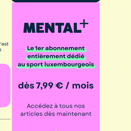
’est
s