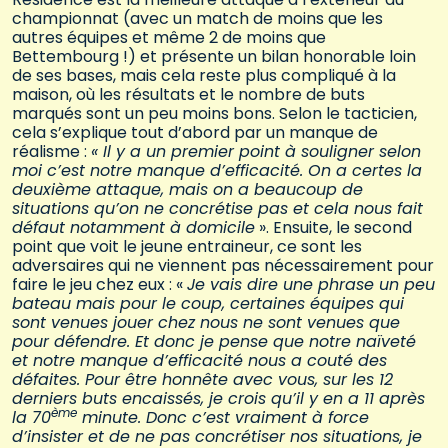
championnat (avec un match de moins que les
autres équipes et même 2 de moins que
Bettembourg !) et présente un bilan honorable loin
de ses bases, mais cela reste plus compliqué à la
maison, où les résultats et le nombre de buts
marqués sont un peu moins bons. Selon le tacticien,
cela s’explique tout d’abord par un manque de
réalisme :
« Il y a un premier point à souligner selon
moi c’est notre manque d’efficacité. On a certes la
deuxième attaque, mais on a beaucoup de
situations qu’on ne concrétise pas et cela nous fait
défaut notamment à domicile
». Ensuite, le second
point que voit le jeune entraineur, ce sont les
adversaires qui ne viennent pas nécessairement pour
faire le jeu chez eux : «
Je vais dire une phrase un peu
bateau mais pour le coup, certaines équipes qui
sont venues jouer chez nous ne sont venues que
pour défendre. Et donc je pense que notre naïveté
et notre manque d’efficacité nous a couté des
défaites. Pour être honnête avec vous, sur les 12
derniers buts encaissés, je crois qu’il y en a 11 après
ème
la 70
minute. Donc c’est vraiment à force
d’insister et de ne pas concrétiser nos situations, je