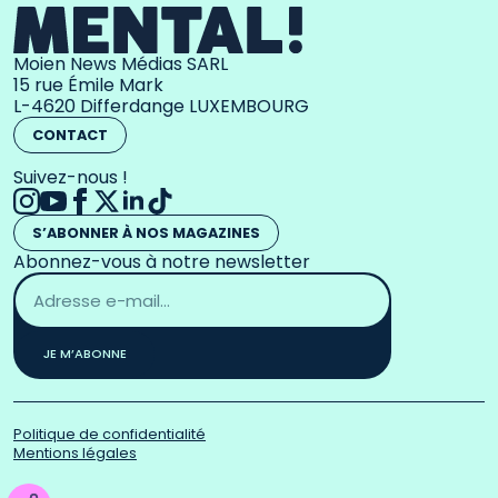
Moien News Médias SARL
15 rue Émile Mark
L-4620 Differdange LUXEMBOURG
CONTACT
Suivez-nous !
S’ABONNER À NOS MAGAZINES
Abonnez-vous à notre newsletter
Adresse
email
*
JE M’ABONNE
Politique de confidentialité
Mentions légales