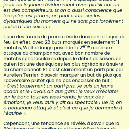
jouer on le jouera évidemment avec plaisir car on
est des compétiteurs. Et on a aussi conscience que
lorsqu’on est promu, on peut surfer sur les
dynamiques du moment qui ne sont pas forcément
celles d’une saison
».
L’une des forces du promu réside dans son attaque de
feu. En effet, avec 28 buts marqués en seulement 11
ème
matchs, Walferdange possède la 2
meilleure
attaque du championnat, avec bon nombre de
matchs spectaculaires depuis le début de saison, ce
qui en fait une des équipes les plus agréables à suivre
du championnat. Et c’est clairement un parti pris par
Aurelien Terrier, à savoir marquer un but de plus que
l’adversaire plutôt que ne pas encaisser de but :
«
C’est totalement un parti pris. Je suis un jeune
coach et je l’avais dit aux gars : je veux m’éclater
sur le banc tous les week-ends, je veux des
émotions, je veux qu’il y ait du spectacle ! De là, on
a beaucoup attaqué et c’est ce que je demande à
l’équipe
».
Cependant, une tendance se révèle, à savoir que la
Résidence est la meilleure attaque à l’extérieur du