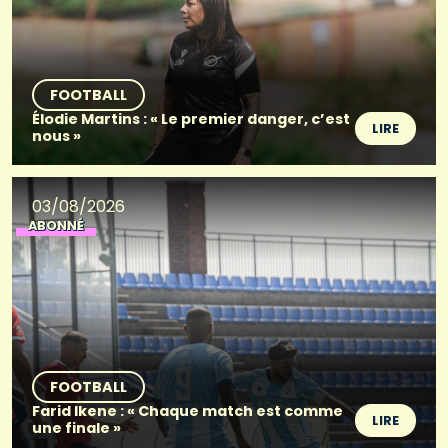
FOOTBALL
Élodie Martins : « Le premier danger, c’est
LIRE
nous »
03/08/2026
ABONNÉ
FOOTBALL
Farid Ikene : « Chaque match est comme
LIRE
une finale »