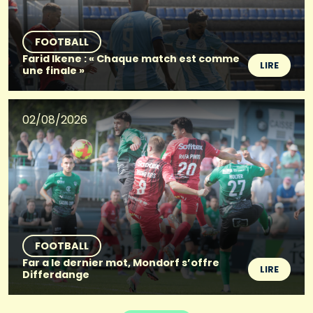
FOOTBALL
Farid Ikene : « Chaque match est comme
LIRE
une finale »
02/08/2026
FOOTBALL
Far a le dernier mot, Mondorf s’offre
LIRE
Differdange