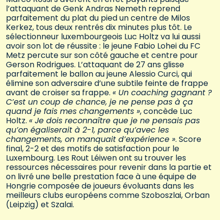
l’attaquant de Genk Andras Nemeth reprend
parfaitement du plat du pied un centre de Milos
Kerkez, tous deux rentrés dix minutes plus tôt. Le
sélectionneur luxembourgeois Luc Holtz va lui aussi
avoir son lot de réussite : le jeune Fabio Lohei du FC
Metz percute sur son côté gauche et centre pour
Gerson Rodrigues. L’attaquant de 27 ans glisse
parfaitement le ballon au jeune Alessio Curci, qui
élimine son adversaire d’une subtile feinte de frappe
avant de croiser sa frappe.
« Un coaching gagnant ?
C’est un coup de chance, je ne pense pas à ça
quand je fais mes changements »
, concède Luc
Holtz.
« Je dois reconnaître que je ne pensais pas
qu’on égaliserait à 2-1, parce qu’avec les
changements, on manquait d’expérience »
. Score
final, 2-2 et des motifs de satisfaction pour le
Luxembourg. Les Rout Léiwen ont su trouver les
ressources nécessaires pour revenir dans la partie et
on livré une belle prestation face à une équipe de
Hongrie composée de joueurs évoluants dans les
meilleurs clubs européens comme Szoboszlai, Orban
(Leipzig) et Szalai.