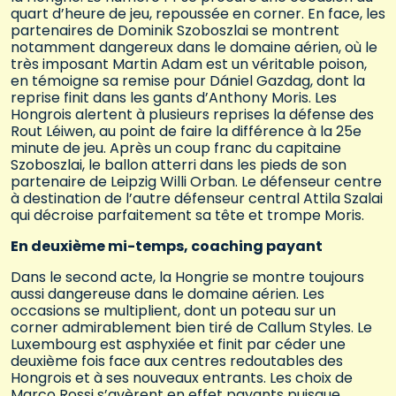
quart d’heure de jeu, repoussée en corner. En face, les
partenaires de Dominik Szoboszlai se montrent
notamment dangereux dans le domaine aérien, où le
très imposant Martin Adam est un véritable poison,
en témoigne sa remise pour Dániel Gazdag, dont la
reprise finit dans les gants d’Anthony Moris. Les
Hongrois alertent à plusieurs reprises la défense des
Rout Léiwen, au point de faire la différence à la 25e
minute de jeu. Après un coup franc du capitaine
Szoboszlai, le ballon atterri dans les pieds de son
partenaire de Leipzig Willi Orban. Le défenseur centre
à destination de l’autre défenseur central Attila Szalai
qui décroise parfaitement sa tête et trompe Moris.
En deuxième mi-temps, coaching payant
Dans le second acte, la Hongrie se montre toujours
aussi dangereuse dans le domaine aérien. Les
occasions se multiplient, dont un poteau sur un
corner admirablement bien tiré de Callum Styles. Le
Luxembourg est asphyxiée et finit par céder une
deuxième fois face aux centres redoutables des
Hongrois et à ses nouveaux entrants. Les choix de
Marco Rossi s’avèrent en effet payants puisque