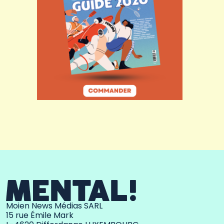
Moien News Médias SARL
15 rue Émile Mark