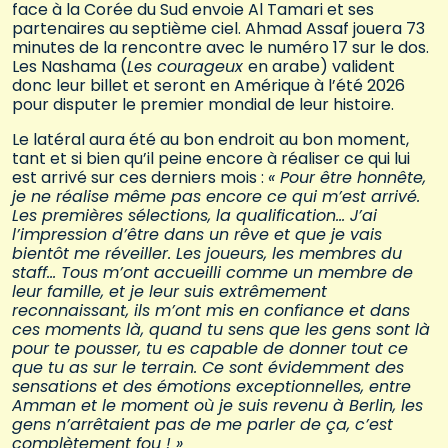
face à la Corée du Sud envoie Al Tamari et ses
partenaires au septième ciel. Ahmad Assaf jouera 73
minutes de la rencontre avec le numéro 17 sur le dos.
Les Nashama (
Les courageux
en arabe) valident
donc leur billet et seront en Amérique à l’été 2026
pour disputer le premier mondial de leur histoire.
Le latéral aura été au bon endroit au bon moment,
tant et si bien qu’il peine encore à réaliser ce qui lui
est arrivé sur ces derniers mois :
« Pour être honnête,
je ne réalise même pas encore ce qui m’est arrivé.
Les premières sélections, la qualification… J’ai
l’impression d’être dans un rêve et que je vais
bientôt me réveiller. Les joueurs, les membres du
staff… Tous m’ont accueilli comme un membre de
leur famille, et je leur suis extrêmement
reconnaissant, ils m’ont mis en confiance et dans
ces moments là, quand tu sens que les gens sont là
pour te pousser, tu es capable de donner tout ce
que tu as sur le terrain. Ce sont évidemment des
sensations et des émotions exceptionnelles, entre
Amman et le moment où je suis revenu à Berlin, les
gens n’arrêtaient pas de me parler de ça, c’est
complètement fou ! »