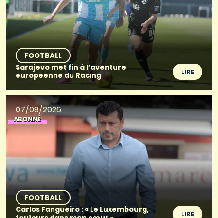
FOOTBALL
Sarajevo met fin à l’aventure
LIRE
européenne du Racing
07/08/2026
ABONNÉ
FOOTBALL
Carlos Fangueiro : « Le Luxembourg,
LIRE
toujours dans mon cœur »