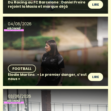
Du Racing au FC Barcelone : Daniel Freire
LIRE
rejoint la Masia et marque déjà
04/08/2026
ABONNÉ
FOOTBALL
Élodie Martins : « Le premier danger, c’est
LIRE
nous »
03/08/2026
ABONNÉ