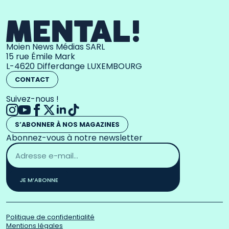
Moien News Médias SARL
15 rue Émile Mark
L-4620 Differdange LUXEMBOURG
CONTACT
Suivez-nous !
S’ABONNER À NOS MAGAZINES
Abonnez-vous à notre newsletter
Adresse
email
*
JE M’ABONNE
Politique de confidentialité
Mentions légales