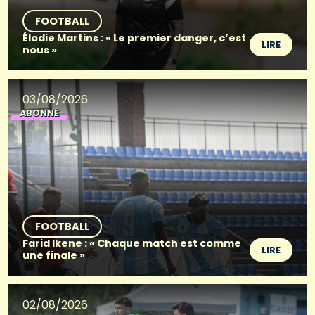
FOOTBALL
Élodie Martins : « Le premier danger, c’est
LIRE
nous »
03/08/2026
ABONNÉ
FOOTBALL
Farid Ikene : « Chaque match est comme
LIRE
une finale »
02/08/2026