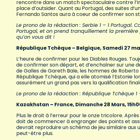
rencontre dans un match spectaculaire contre l’Irl
place d’outsider. Quant au Portugal, des suites d’u
Fernando Santos aura à coeur de confirmer son sta
Le prono de la rédaction : Serbie 1 – 1 Portugal. C
Portugal, et on prend tranquillement la premièr
qu’on vous dit !
République Tchèque – Belgique, Samedi 27 mar
L’heure de confirmer pour les Diables Rouges. Tou
de confirmer son départ, et d’enchaîner sur une d
de Galles de Gareth Bale, les hommes de Roberto M
République Tchèque, qui a elle atomisé l’Estonie l
assurément un grand pas vers la qualification final
Le prono de la rédaction : République Tchèque 1
Kazakhstan – France, Dimanche 28 Mars, 15h00
Plus le droit à l’erreur pour le onze tricolore. Apr
doit de commencer à engranger des points et assu
devrait reproduire un schéma de jeu similaire aux uk
peut-être plus.