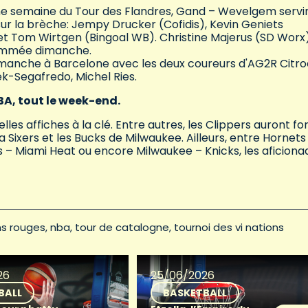
une semaine du Tour des Flandres, Gand – Wevelgem servi
r la brèche: Jempy Drucker (Cofidis), Kevin Geniets
t Tom Wirtgen (Bingoal WB). Christine Majerus (SD Worx
rammée dimanche.
dimanche à Barcelone avec les deux coureurs d'AG2R Citro
k-Segafredo, Michel Ries.
BA, tout le week-end.
 affiches à la clé. Entre autres, les Clippers auront for
 Sixers et les Bucks de Milwaukee. Ailleurs, entre Hornets
s – Miami Heat ou encore Milwaukee – Knicks, les aficiona
ns rouges
nba
tour de catalogne
tournoi des vi nations
26
25/06/2026
BALL
BASKETBALL