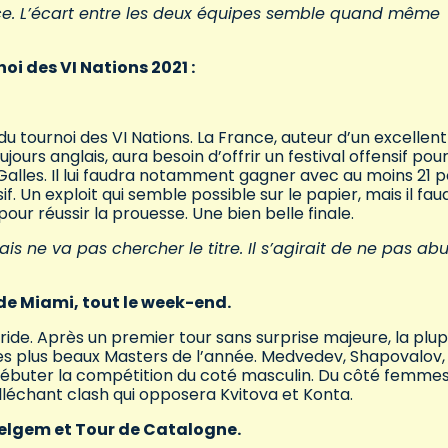
nce. L’écart entre les deux équipes semble quand même
oi des VI Nations 2021 :
u tournoi des VI Nations. La France, auteur d’un excellent
urs anglais, aura besoin d’offrir un festival offensif pou
 Galles. Il lui faudra notamment gagner avec au moins 21 p
f. Un exploit qui semble possible sur le papier, mais il fau
ur réussir la prouesse. Une bien belle finale.
is ne va pas chercher le titre. Il s’agirait de ne pas ab
 de Miami, tout le week-end.
de. Après un premier tour sans surprise majeure, la plup
s plus beaux Masters de l’année. Medvedev, Shapovalov,
ébuter la compétition du coté masculin. Du côté femmes
alléchant clash qui opposera Kvitova et Konta.
elgem et Tour de Catalogne.