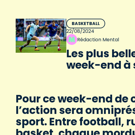
BASKETBALL
22/08/2024
Rédaction Mental
Les plus bell
week-end à 
Pour ce week-end de
l’action sera omnipr
sport. Entre football, r
basket, chaque mordu 