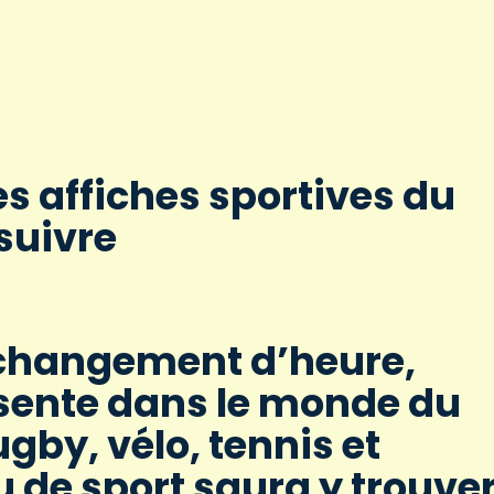
es affiches sportives du
suivre
 changement d’heure,
ésente dans le monde du
ugby, vélo, tennis et
de sport saura y trouve