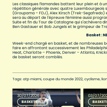
Les classiques flamandes battent leur plein et à 
répétition générale avec quatre Luxembourgeois su
(Groupama – FDJ), Alex Kirsch (Trek-Segafredo) e
sera au départ de l'épreuve féminine aussi prog
Suite et fin du Tour de Catalogne qui s'achèvera 
Ben Gastauer et Bob Jungels et le grimpeur de Tre
Basket : N
Week-end chargé en basket, et de nombreuses belles
faire en affrontant successivement les Philadelphia
Heat, Charlotte – Phoenix, Denver – Atlanta, Knick
de basket seront comblés.
Tags: 
atp miami
coupe du monde 2022
cyclisme
lio
30/07/2026
03/07/20
BASKETBALL
BASKET