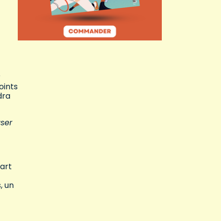
r
oints
dra
user
art
, un