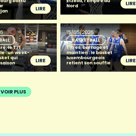
ourg battu
Etzella, l’Empire du
LIRE
ar
Nord
LIRE
djan
26
15/05/2026
BALL
BASKETBALL
ré, le T71
Titres, barrage et
le : un week-
maintien : le basket
sket qui
luxembourgeois
LIRE
LIRE
 saison
retient son souffle
VOIR PLUS