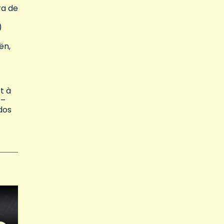
ra de
)
ën,
t à
 –
dos