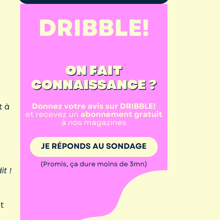
t à
t !
et