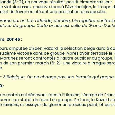
ande (3-2), un nouveau résultat positif cimenterait leur
ne victoire assez poussive face à l’Azerbaïdjan, la troupe 
tut de favori en offrant une prestation plus aboutie.
omme ça, on bat l’Irlande, derrière, bis repetita contre le
e place du groupe. Cette année est celle du Grand-Duch
s, 20h45 :
jours amputée d’Eden Hazard, la sélection belge aura à c
euxième victoire dans ce groupe. Après avoir terrassé le 
artinez seront confrontés à l’autre outsider du groupe, 
ors de son premier match (6-2). Une victoire à Prague sera
e.
 – 3 Belgique. On ne change pas une formule qui gagne.
 :
ès un match nul décevant face à l’Ukraine, l’équipe de Fran
mer son statut de favori du groupe. En face, le Kazakhs
rainiens, et essayer de glaner un précieux point, et qui sa