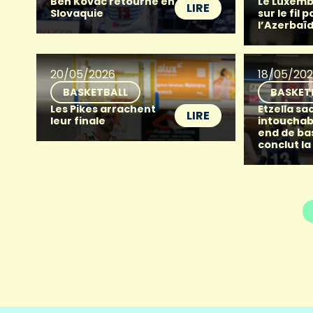
Ben Kovac retourne en
Le Luxemb
LIRE
Slovaquie
sur le fil p
l’Azerbaï
20/05/2026
18/05/20
BASKETBALL
BASKET
Les Pikes arrachent
Etzella sac
LIRE
leur finale
intouchab
end de ba
conclut la