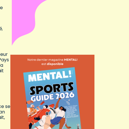
de
é,
oeur
Pays
la
it
ce se
tan
it,