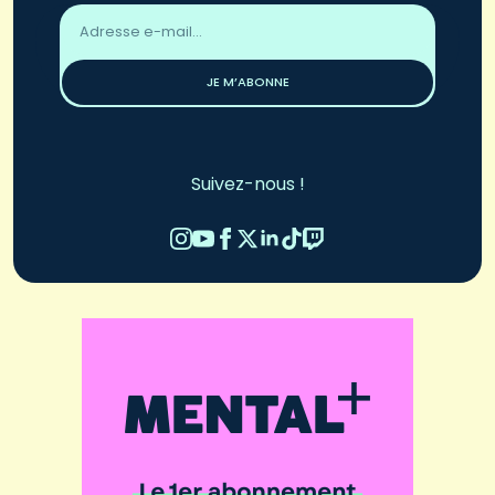
Adresse
email
*
JE M’ABONNE
Suivez-nous !