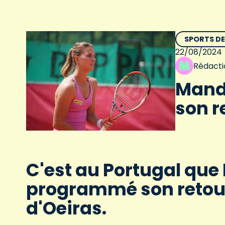
SPORTS D
22/08/2024
Rédacti
Mandy
son r
C'est au Portugal que
programmé son retour
d'Oeiras.