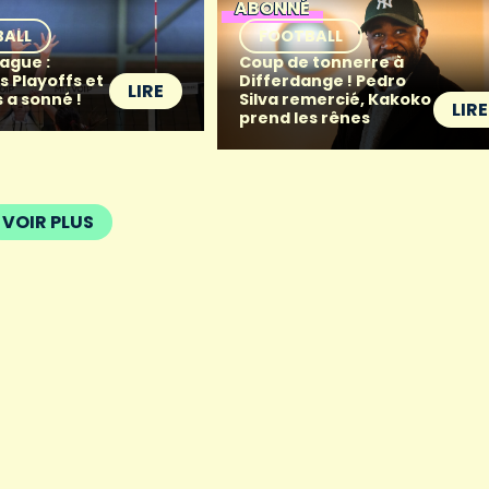
ABONNÉ
BALL
FOOTBALL
ague :
Coup de tonnerre à
s Playoffs et
Differdange ! Pedro
LIRE
 a sonné !
Silva remercié, Kakoko
LIRE
prend les rênes
VOIR PLUS