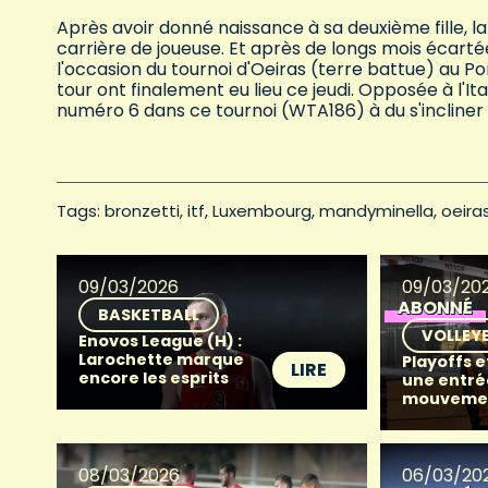
Après avoir donné naissance à sa deuxième fille, 
carrière de joueuse. Et après de longs mois écartée
l'occasion du tournoi d'Oeiras (terre battue) au P
tour ont finalement eu lieu ce jeudi. Opposée à l'I
numéro 6 dans ce tournoi (WTA186) à du s'incliner 
Tags: 
bronzetti
itf
Luxembourg
mandyminella
oeira
09/03/2026
09/03/20
ABONNÉ
BASKETBALL
VOLLEY
Enovos League (H) :
Larochette marque
Playoffs e
LIRE
encore les esprits
une entré
mouveme
08/03/2026
06/03/20