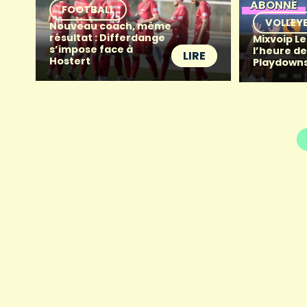
ABONNÉ
FOOTBALL
VOLLEY
Nouveau coach, même
résultat : Differdange
Mixvoip Le
s’impose face à
l’heure de
LIRE
Hostert
Playdowns