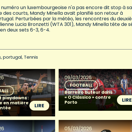
la numéro un luxembourgeoise n'a pas encore dit stop à sa
 des courts, Mandy Minella avait planifié son retour à
ortugal. Perturbées par la météo, les rencontres du deux
talienne Lucia Bronzetti (WTA 301), Mandy Minella tête de s
en deux sets 6-3, 6-4.
s
portugal
Tennis
26
09/03/2026
FOOTBALL
BALL
Barreiro buteur dans
« O Clássico » contre
t playdowns :
LIRE
Porto
e en matière
LIRE
ntée
26
05/03/2026