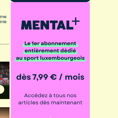
ième
érie