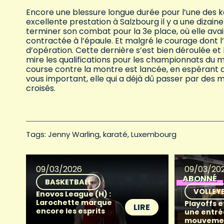
Encore une blessure longue durée pour l’une des 
excellente prestation à Salzbourg il y a une dizaine
terminer son combat pour la 3e place, où elle avai
contractée à l’épaule. Et malgré le courage dont l’
d’opération. Cette dernière s’est bien déroulée et
mire les qualifications pour les championnats du 
course contre la montre est lancée, en espérant 
vous important, elle qui a déjà dû passer par des
croisés.
Tags: 
Jenny Warling
karaté
Luxembourg
09/03/2026
09/03/20
ABONNÉ
BASKETBALL
VOLLEY
Enovos League (H) :
Larochette marque
Playoffs e
LIRE
encore les esprits
une entré
mouveme