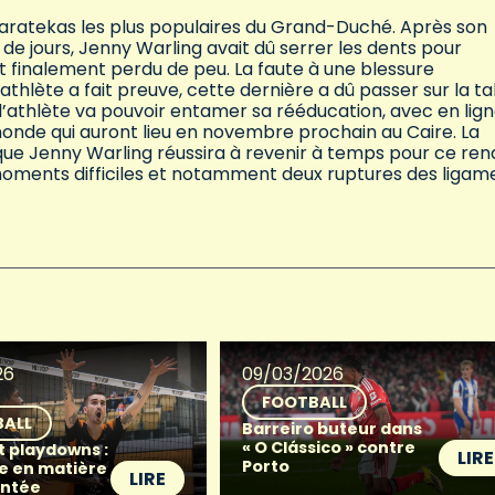
karatekas les plus populaires du Grand-Duché. Après son
 de jours, Jenny Warling avait dû serrer les dents pour
t finalement perdu de peu. La faute à une blessure
athlète a fait preuve, cette dernière a dû passer sur la ta
 l’athlète va pouvoir entamer sa rééducation, avec en lig
monde qui auront lieu en novembre prochain au Caire. La
que Jenny Warling réussira à revenir à temps pour ce re
 moments difficiles et notamment deux ruptures des ligam
26
09/03/2026
FOOTBALL
BALL
Barreiro buteur dans
« O Clássico » contre
t playdowns :
LIRE
Porto
e en matière
LIRE
ntée