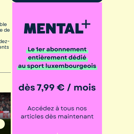
ble
ne de
ndez-
ents