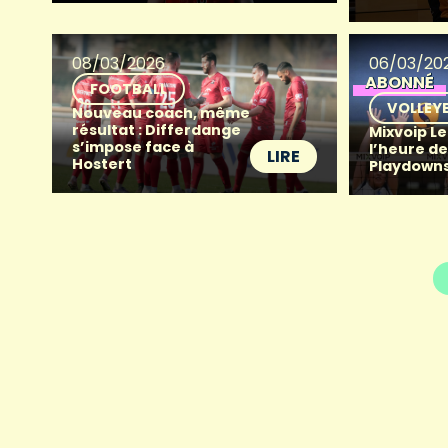
08/03/2026
06/03/20
ABONNÉ
FOOTBALL
VOLLEY
Nouveau coach, même
résultat : Differdange
Mixvoip Le
s’impose face à
l’heure de
LIRE
Hostert
Playdowns