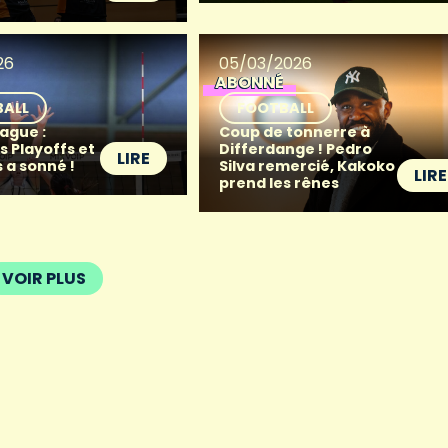
26
05/03/2026
ABONNÉ
BALL
FOOTBALL
ague :
Coup de tonnerre à
s Playoffs et
Differdange ! Pedro
LIRE
 a sonné !
Silva remercié, Kakoko
LIRE
prend les rênes
VOIR PLUS