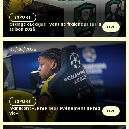
ESPORT
Orange eLeague : vent de fraicheur sur la
LIRE
saison 2026
07/08/2025
ESPORT
Ivanilson : «Le meilleur événement de ma
LIRE
vie»