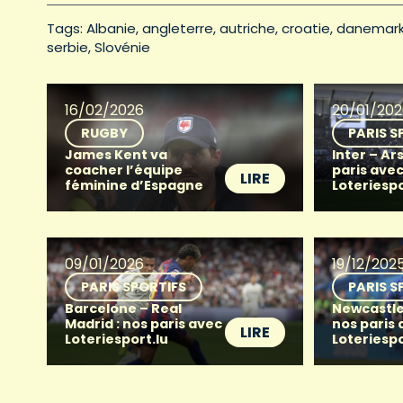
Tags: 
Albanie
angleterre
autriche
croatie
danemar
serbie
Slovénie
16/02/2026
20/01/20
RUGBY
PARIS S
James Kent va
Inter – Ar
coacher l’équipe
paris ave
LIRE
féminine d’Espagne
Loteriespo
09/01/2026
19/12/202
PARIS SPORTIFS
PARIS S
Barcelone – Real
Newcastle
Madrid : nos paris avec
nos paris
LIRE
Loteriesport.lu
Loteriespo