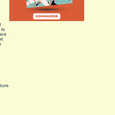
t
 la
face
et
h
ture.