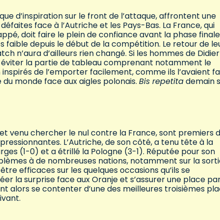
e d’inspiration sur le front de l’attaque, affrontent une
éfaites face à l’Autriche et les Pays-Bas. La France, qui
pé, doit faire le plein de confiance avant la phase finale
s faible depuis le début de la compétition. Le retour de le
ch n’aura d’ailleurs rien changé. Si les hommes de Didier
t éviter la partie de tableau comprenant notamment le
n inspirés de l’emporter facilement, comme ils l’avaient fa
pe du monde face aux aigles polonais.
Bis repetita
demain s
et venu chercher le nul contre la France, sont premiers 
ressionnantes. L’Autriche, de son côté, a tenu tête à la
ges (1-0) et a étrillé la Pologne (3-1). Réputée pour son
roblèmes à de nombreuses nations, notamment sur la sorti
 être efficaces sur les quelques occasions qu’ils se
créer la surprise face aux Oranje et s’assurer une place pa
nt alors se contenter d’une des meilleures troisièmes pl
ivant.