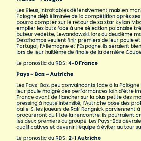
Les Bleus, intraitables défensivement mais en manqu
Pologne déjà éliminée de la compétition après ses d
pourra compter sur le retour de sa star Kylian Mbap
empiler les buts face à une sélection polonaise trè
buteur vedette, Lewandowski, lors du deuxième mat
Deschamps veulent finir premiers de leur poule e
Portugal, l’Allemagne et l’Espagne, ils seraient bie
lors de leur huitième de finale de la dernière Cou
Le pronostic du RDS :
4-0 France
Pays – Bas – Autriche
Les Pays-Bas, peu convaincants face à la Pologne 
leur poule malgré des performances loin d’être imp
France avant de flancher sur la plus petite des mar
pressing à haute intensité, l’Autriche pose des p
balle. Si les joueurs de Ralf Rangnick parviennent à
procureront au fil de la rencontre, ils pourraient 
les deux premiers du groupe. Les Pays-Bas devraie
qualificatives et devenir l’équipe à éviter au tour su
Le pronostic du RDS :
2-1 Autriche