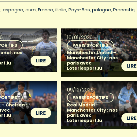
k
espagne
euro
France
italie
Pays-Bas
pologne
Pronostic
26
16/01/2026
PORTIFS
PARIS SPORTIFS
senal : nos
Manchester United –
c
Manchester City : nos
LIRE
rt.lu
paris avec
LIRE
Loteriesport.lu
5
09/12/2025
PORTIFS
PARIS SPORTIFS
 – Chelsea :
Real Madrid –
 avec
Manchester City : nos
LIRE
rt.lu
paris avec
LIRE
Loteriesport.lu