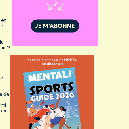
 et
ur
it
oir ?
de
e de
rmi
aces