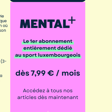
vie
 que
h où
 son
 (3-
ra
s