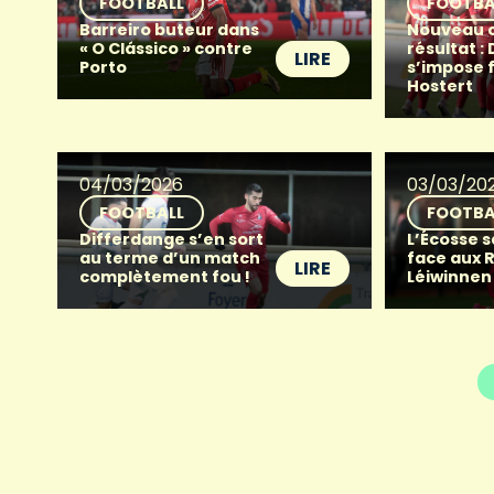
FOOTBALL
FOOTBA
Barreiro buteur dans
Nouveau 
« O Clássico » contre
résultat :
LIRE
Porto
s’impose 
Hostert
04/03/2026
03/03/20
FOOTBALL
FOOTBA
Differdange s’en sort
L’Écosse s
au terme d’un match
face aux 
LIRE
complètement fou !
Léiwinnen