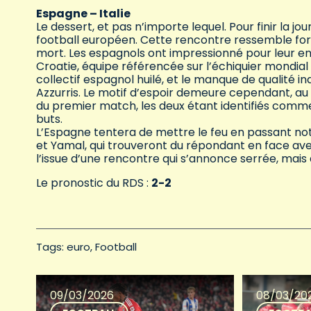
Espagne – Italie
Le dessert, et pas n’importe lequel. Pour finir la j
football européen. Cette rencontre ressemble for
mort. Les espagnols ont impressionné pour leur ent
Croatie, équipe référencée sur l’échiquier mondial c
collectif espagnol huilé, et le manque de qualité ind
Azzurris. Le motif d’espoir demeure cependant, au 
du premier match, les deux étant identifiés comm
buts.
L’Espagne tentera de mettre le feu en passant not
et Yamal, qui trouveront du répondant en face ave
l’issue d’une rencontre qui s’annonce serrée, mais 
Le pronostic du RDS :
2-2
Tags: 
euro
Football
09/03/2026
08/03/20