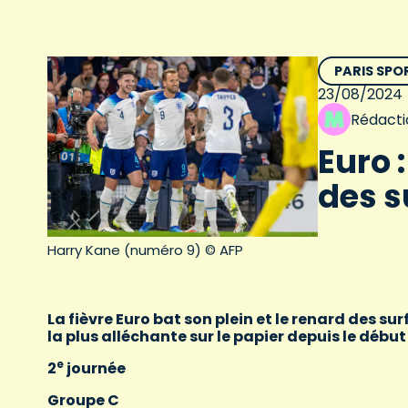
PARIS SPO
23/08/2024
Rédacti
Euro 
des s
Harry Kane (numéro 9) © AFP
La fièvre Euro bat son plein et le renard des s
la plus alléchante sur le papier depuis le débu
e
2
journée
Groupe C