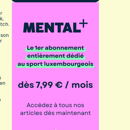
er
k,
tch.
 son
r
s
 en
e