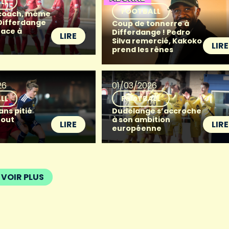
LL
FOOTBALL
coach, même
 Differdange
Coup de tonnerre à
face à
Differdange ! Pedro
LIRE
Silva remercié, Kakoko
LIRE
prend les rênes
26
01/03/2026
LL
FOOTBALL
ans pitié
Dudelange s’accroche
Rout
à son ambition
LIRE
LIRE
européenne
VOIR PLUS