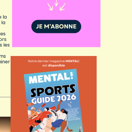
 la
 la
les
ors
s les
ams
miner