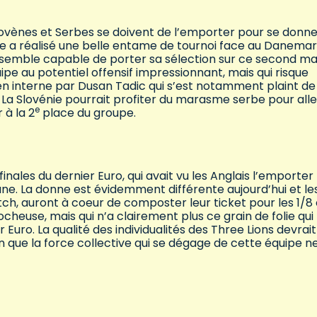
 Slovènes et Serbes se doivent de l’emporter pour se donn
énie a réalisé une belle entame de tournoi face au Danemar
 semble capable de porter sa sélection sur ce second ma
pe au potentiel offensif impressionnant, mais qui risque
 interne par Dusan Tadic qui s’est notamment plaint de
 La Slovénie pourrait profiter du marasme serbe pour alle
e
 à la 2
place du groupe.
finales du dernier Euro, qui avait vu les Anglais l’emporter
 Kane. La donne est évidemment différente aujourd’hui et le
tch, auront à coeur de composter leur ticket pour les 1/8
euse, mais qui n’a clairement plus ce grain de folie qui
er Euro. La qualité des individualités des Three Lions devrait
en que la force collective qui se dégage de cette équipe n