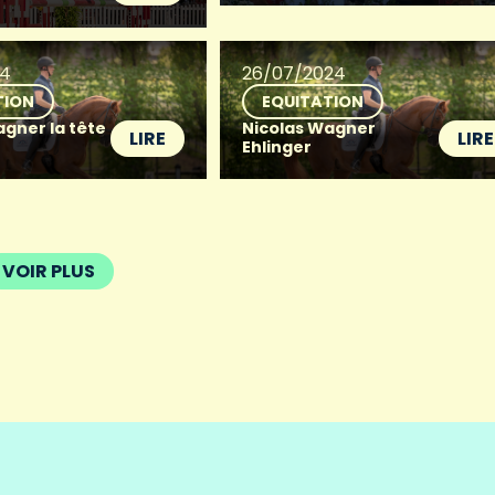
24
26/07/2024
TION
EQUITATION
agner la tête
Nicolas Wagner
LIRE
LIRE
Ehlinger
VOIR PLUS