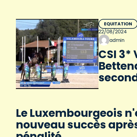
EQUITATION
22/08/2024
admin
CSI 3*
Betten
seconde
Le Luxembourgeois n'e
nouveau succès après
pénalité