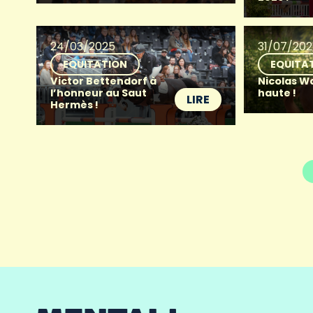
24/03/2025
31/07/20
EQUITATION
EQUITA
Victor Bettendorf à
Nicolas W
l’honneur au Saut
haute !
LIRE
Hermès !