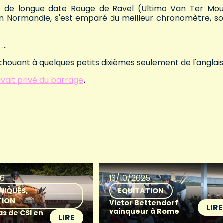
ice de longue date Rouge de Ravel (Ultimo Van Ter Mo
n Normandie, s'est emparé du meilleur chronomètre, so
 …
houant à quelques petits dixièmes seulement de l'anglais
avait privé du barrage
.
26
13/10/2025
NIQUÉS
EQUITATION
TION
Victor Bettendorf
LIRE
vainqueur à Rome
as de CSI en
LIRE