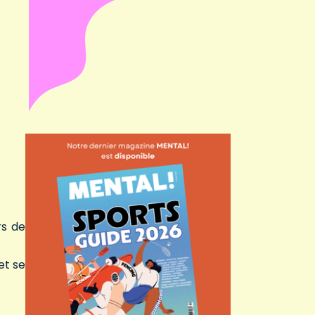
rs de
et se