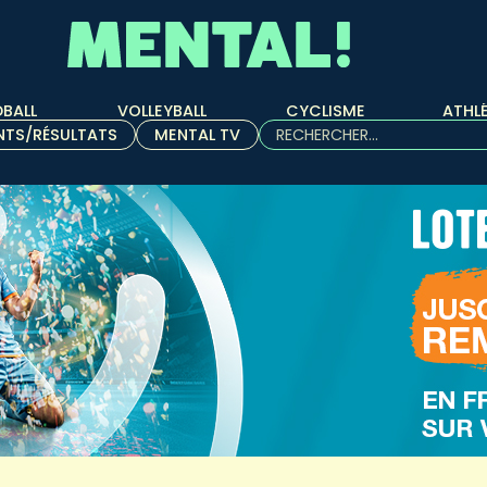
BALL
VOLLEYBALL
CYCLISME
ATHL
Rechercher :
NTS/RÉSULTATS
MENTAL TV
Quand les résultats de l'aut