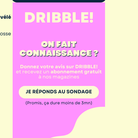
évélé
rosse