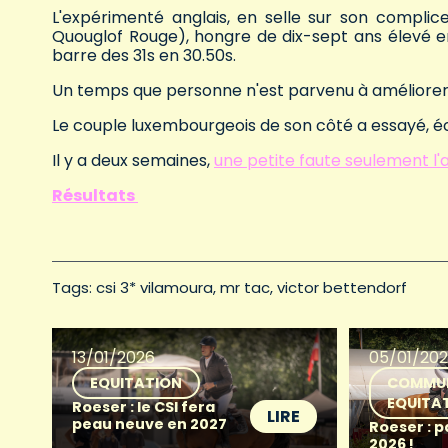
L'expérimenté anglais, en selle sur son compl
Quouglof Rouge), hongre de dix-sept ans élevé e
barre des 31s en 30.50s.
Un temps que personne n'est parvenu à améliorer
Le couple luxembourgeois de son côté a essayé, éc
Il y a deux semaines,
une petite faute seulement l'
Résultats
Tags: 
csi 3* vilamoura
mr tac
victor bettendorf
13/01/2026
05/01/20
EQUITATION
COMMU
EQUITA
Roeser : le CSI fera
LIRE
peau neuve en 2027
Roeser : p
2026 !