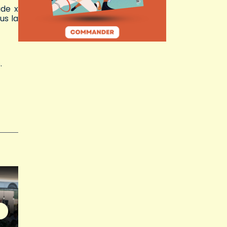
ude x
us la
.