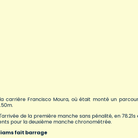
la carrière Francisco Moura, où était monté un parcou
1.50m.
e d'arrivée de la première manche sans pénalité, en 78.21s 
rrents pour la deuxième manche chronométrée.
liams fait barrage