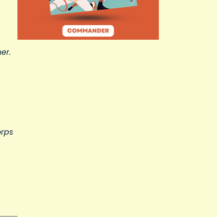
er.
orps