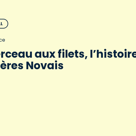
L
ce
rceau aux filets, l’histoir
rères Novais