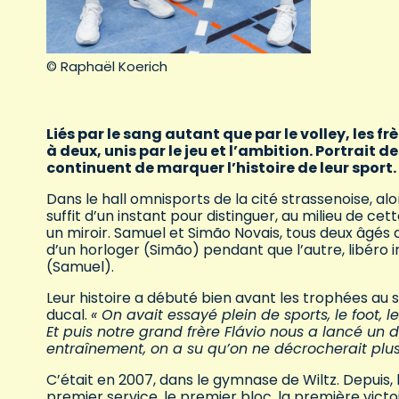
© Raphaël Koerich
Liés par le sang autant que par le volley, les fr
à deux, unis par le jeu et l’ambition. Portrait
continuent de marquer l’histoire de leur sport.
Dans le hall omnisports de la cité strassenoise, alo
suffit d’un instant pour distinguer, au milieu de 
un miroir. Samuel et Simão Novais, tous deux âgés de
d’un horloger (Simão) pendant que l’autre, libér
(Samuel).
Leur histoire a débuté bien avant les trophées au se
ducal.
« On avait essayé plein de sports, le foot, l
Et puis notre grand frère Flávio nous a lancé un déf
entraînement, on a su qu’on ne décrocherait plus
C’était en 2007, dans le gymnase de Wiltz. Depuis, l
premier service, le premier bloc, la première victoi