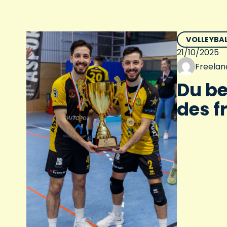
VOLLEYBAL
21/10/2025
Freelan
Du be
des f