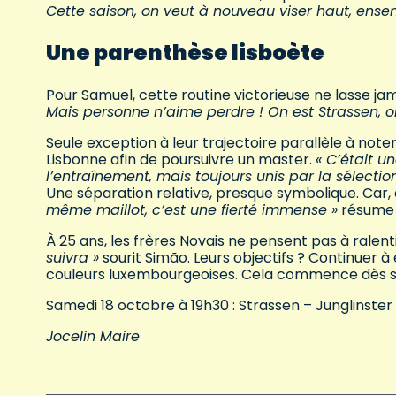
Cette saison, on veut à nouveau viser haut, ense
Une parenthèse lisboète
Pour Samuel, cette routine victorieuse ne lasse jam
Mais personne n’aime perdre ! On est Strassen, on 
Seule exception à leur trajectoire parallèle à not
Lisbonne afin de poursuivre un master.
« C’était 
l’entraînement, mais toujours unis par la sélection
Une séparation relative, presque symbolique. Car, au
même maillot, c’est une fierté immense »
résume
À 25 ans, les frères Novais ne pensent pas à ralent
suivra »
sourit Simão. Leurs objectifs ? Continuer à 
couleurs luxembourgeoises. Cela commence dès s
Samedi 18 octobre à 19h30 : Strassen – Junglinster
Jocelin Maire