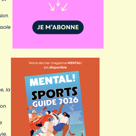
sion
nsole
e, la
ion
e
ie.