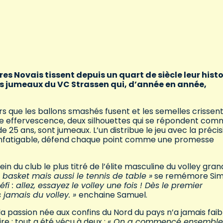
ères Novais tissent depuis un quart de siècle leur histo
 des jumeaux du VC Strassen qui, d’année en année,
rs que les ballons smashés fusent et les semelles crissent, 
cette effervescence, deux silhouettes qui se répondent co
 25 ans, sont jumeaux. L’un distribue le jeu avec la précis
o infatigable, défend chaque point comme une promesse
in du club le plus titré de l’élite masculine du volley gran
e basket mais aussi le tennis de table »
se remémore Si
i : allez, essayez le volley une fois ! Dès le premier
 jamais du volley. »
enchaine Samuel.
a passion née aux confins du Nord du pays n’a jamais faibli
re ; tout a été vécu à deux :
« On a commencé ensemble