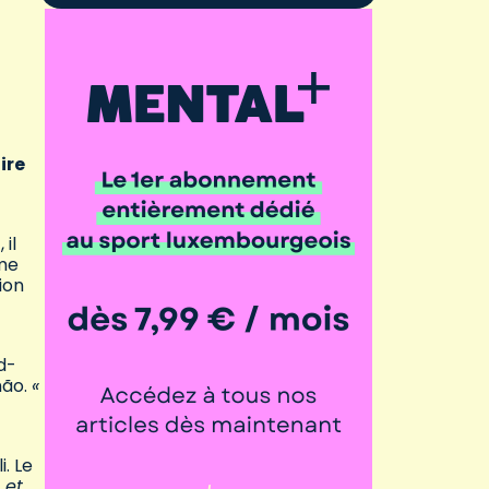
ire
il
mme
ion
d-
mão.
«
. Le
 et