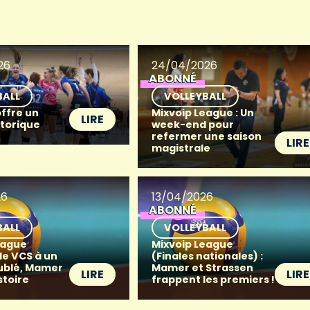
26
24/04/2026
ABONNÉ
BALL
VOLLEYBALL
offre un
Mixvoip League : Un
LIRE
storique
week-end pour
refermer une saison
LIRE
magistrale
26
13/04/2026
ABONNÉ
BALL
VOLLEYBALL
eague
Mixvoip League
 le VCS à un
(Finales nationales) :
ublé, Mamer
Mamer et Strassen
LIRE
LIRE
istoire
frappent les premiers !