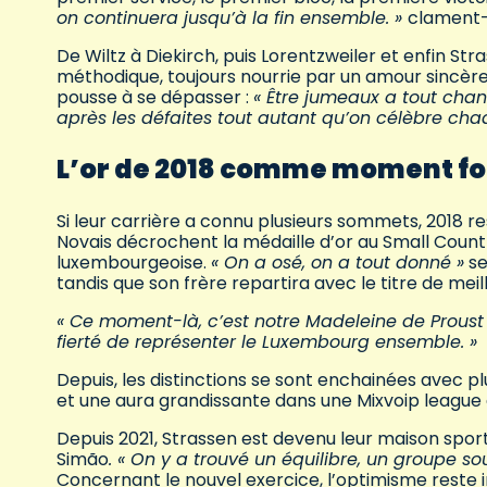
on continuera jusqu’à la fin ensemble. »
clament-i
De Wiltz à Diekirch, puis Lorentzweiler et enfin S
méthodique, toujours nourrie par un amour sincère d
pousse à se dépasser :
« Être jumeaux a tout chan
après les défaites tout autant qu’on célèbre cha
L’or de 2018 comme moment f
Si leur carrière a connu plusieurs sommets, 2018 r
Novais décrochent la médaille d’or au Small Countri
luxembourgeoise.
« On a osé, on a tout donné »
se
tandis que son frère repartira avec le titre de meill
« Ce moment-là, c’est notre Madeleine de Proust
fierté de représenter le Luxembourg ensemble. »
Depuis, les distinctions se sont enchainées avec p
et une aura grandissante dans une Mixvoip league 
Depuis 2021, Strassen est devenu leur maison spor
Simão
. « On y a trouvé un équilibre, un groupe s
Concernant le nouvel exercice, l’optimisme reste i