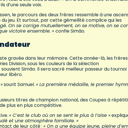
ls d’une seule voix.
trassen, le parcours des deux frères ressemble à une ascen
u jeu. Et surtout, par cette gémellité complice qui les
gé. On se corrige mutuellement, on se motive, on se co
que victoire ensemble. »
confie Simão.
ondateur
este gravée dans leur mémoire. Cette année-là, les frères
es Division, sous les couleurs de la sélection
 souvient Simão. Il sera sacré meilleur passeur du tournoi
eur libéro.
 »
sourit Samuel.
« La première médaille, le premier hymn
lusieurs titres de champion national, des Coupes à répétit
de plus en plus compétitive.
tive.
« C’est le club où on se sent le plus à l’aise »
expliqu
oudé et une atmosphère familiale. »
ntact de leur côté :
« On a une équipe jeune, pleine d’env