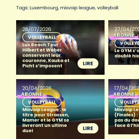
Tags: 
Luxembourg
mixvoip league
volleyball
28/07/2026
27/04/20
ABONNÉ
VOLLEYBALL
VOLLEY
Lux Beach Tour :
Hilbert et Weber
Le GYM s’
conservent leur
doublé hi
couronne, Kauka et
LIRE
Picht s’imposent
20/04/2026
17/04/20
ABONNÉ
ABONNÉ
VOLLEYBALL
VOLLEY
Mixvoip League : le
Mixvoip L
titre pour Strassen,
(Finales) :
Mamer et le GYM se
pas du do
livreront un ultime
face à l’h
LIRE
duel