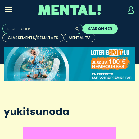
Rechercher :
S'ABONNER
Quand les résultats de l'auto-complétion sont disponibles, u
CLASSEMENTS/RÉSULTATS
MENTAL TV
yukitsunoda