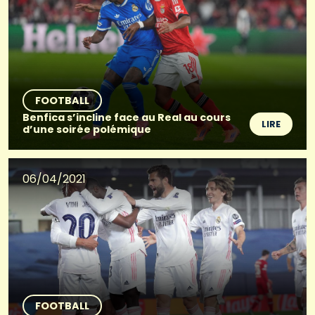
FOOTBALL
Benfica s’incline face au Real au cours
LIRE
d’une soirée polémique
06/04/2021
FOOTBALL