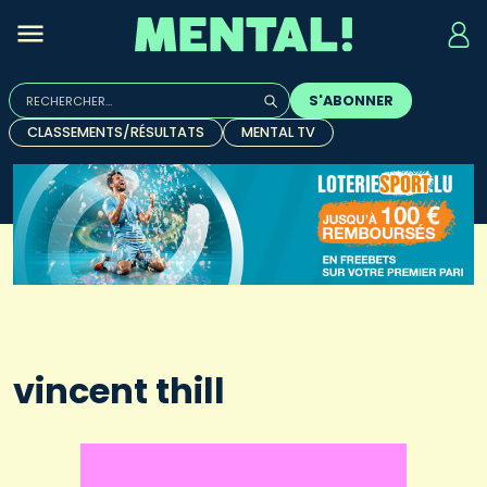
Rechercher :
S'ABONNER
Quand les résultats de l'auto-complétion sont disponibles, u
CLASSEMENTS/RÉSULTATS
MENTAL TV
vincent thill