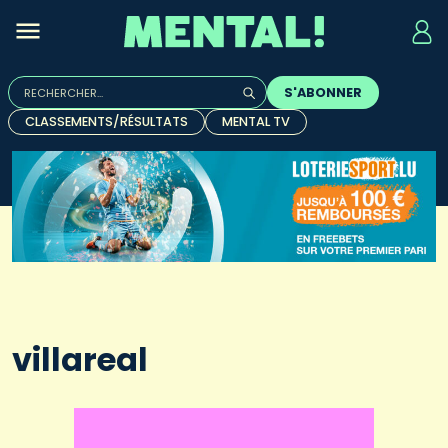
Rechercher :
S'ABONNER
Quand les résultats de l'auto-complétion sont disponibles, u
CLASSEMENTS/RÉSULTATS
MENTAL TV
villareal