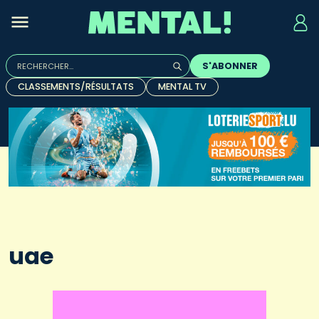
Rechercher :
S'ABONNER
Quand les résultats de l'auto-complétion sont disponibles, u
CLASSEMENTS/RÉSULTATS
MENTAL TV
uae