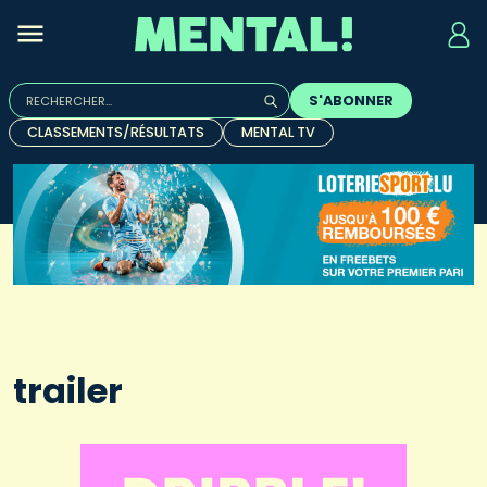
Rechercher :
S'ABONNER
Quand les résultats de l'auto-complétion sont disponibles, u
CLASSEMENTS/RÉSULTATS
MENTAL TV
trailer