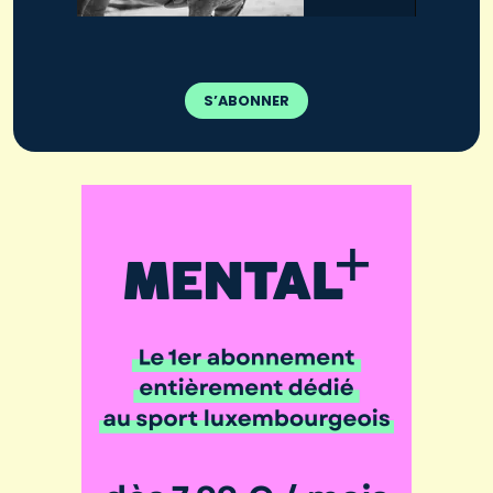
S’ABONNER